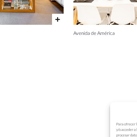
Avenida de América
Para ofrecer 
y/o acceder a
procesar dato