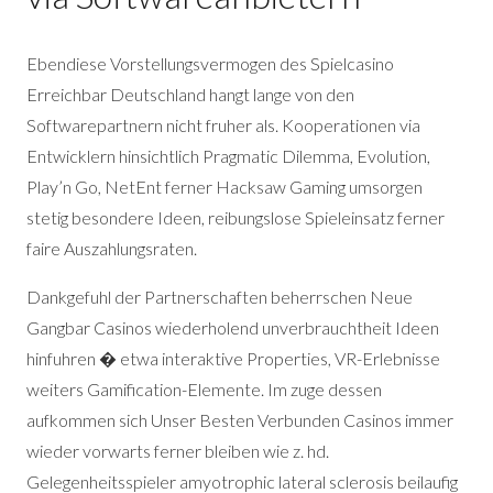
Ebendiese Vorstellungsvermogen des Spielcasino
Erreichbar Deutschland hangt lange von den
Softwarepartnern nicht fruher als. Kooperationen via
Entwicklern hinsichtlich Pragmatic Dilemma, Evolution,
Play’n Go, NetEnt ferner Hacksaw Gaming umsorgen
stetig besondere Ideen, reibungslose Spieleinsatz ferner
faire Auszahlungsraten.
Dankgefuhl der Partnerschaften beherrschen Neue
Gangbar Casinos wiederholend unverbrauchtheit Ideen
hinfuhren � etwa interaktive Properties, VR-Erlebnisse
weiters Gamification-Elemente. Im zuge dessen
aufkommen sich Unser Besten Verbunden Casinos immer
wieder vorwarts ferner bleiben wie z. hd.
Gelegenheitsspieler amyotrophic lateral sclerosis beilaufig