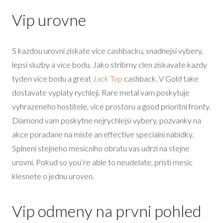
Vip urovne
S kazdou urovni ziskate vice cashbacku, snadnejsi vybery,
lepsi sluzby a vice bodu. Jako stribrny clen ziskavate kazdy
tyden vice bodu a great
Jack Top
cashback. V Gold take
dostavate vyplaty rychleji. Rare metal vam poskytuje
vyhrazeneho hostitele, vice prostoru a good prioritni fronty.
Diamond vam poskytne nejrychlejsi vybery, pozvanky na
akce poradane na miste an effective specialni nabidky.
Splneni stejneho mesicniho obratu vas udrzi na stejne
urovni. Pokud so you’re able to neudelate, pristi mesic
klesnete o jednu uroven.
Vip odmeny na prvni pohled