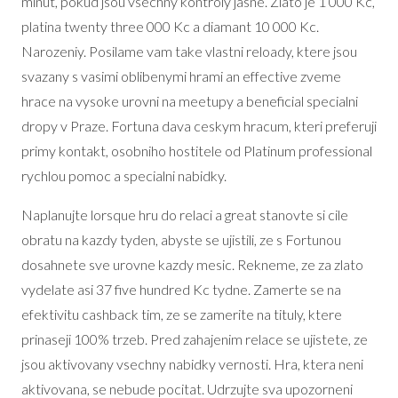
minut, pokud jsou vsechny kontroly jasne. Zlato je 1 000 Kc,
platina twenty three 000 Kc a diamant 10 000 Kc.
Narozeniy. Posilame vam take vlastni reloady, ktere jsou
svazany s vasimi oblibenymi hrami an effective zveme
hrace na vysoke urovni na meetupy a beneficial specialni
dropy v Praze. Fortuna dava ceskym hracum, kteri preferuji
primy kontakt, osobniho hostitele od Platinum professional
rychlou pomoc a specialni nabidky.
Naplanujte lorsque hru do relaci a great stanovte si cile
obratu na kazdy tyden, abyste se ujistili, ze s Fortunou
dosahnete sve urovne kazdy mesic. Rekneme, ze za zlato
vydelate asi 37 five hundred Kc tydne. Zamerte se na
efektivitu cashback tim, ze se zamerite na tituly, ktere
prinaseji 100% trzeb. Pred zahajenim relace se ujistete, ze
jsou aktivovany vsechny nabidky vernosti. Hra, ktera neni
aktivovana, se nebude pocitat. Udrzujte sva upozorneni