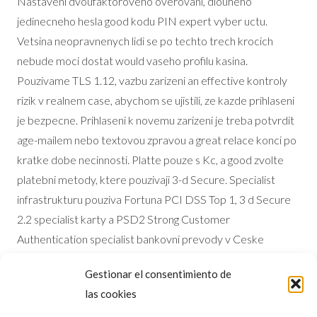
Nastaveni dvoufaktoroveho overovani, dlouheho
jedinecneho hesla good kodu PIN expert vyber uctu.
Vetsina neopravnenych lidi se po techto trech krocich
nebude moci dostat would vaseho profilu kasina.
Pouzivame TLS 1.12, vazbu zarizeni an effective kontroly
rizik v realnem case, abychom se ujistili, ze kazde prihlaseni
je bezpecne. Prihlaseni k novemu zarizeni je treba potvrdit
age-mailem nebo textovou zpravou a great relace konci po
kratke dobe necinnosti. Platte pouze s Kc, a good zvolte
platebni metody, ktere pouzivaji 3-d Secure. Specialist
infrastrukturu pouziva Fortuna PCI DSS Top 1, 3 d Secure
2.2 specialist karty a PSD2 Strong Customer
Authentication specialist bankovni prevody v Ceske
republice. Vklady obvykle zmizi behem nekolika minut.
Gestionar el consentimiento de
Behem 15 minut az nekolika hodin, v zavislosti na okne
las cookies
zpracovani vasi banky, jsou vybery obvykle zpracovany