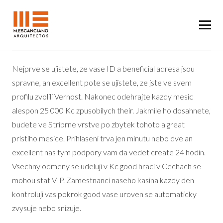
Nejprve se ujistete, ze vase ID a beneficial adresa jsou
spravne, an excellent pote se ujistete, ze jste ve svem
profilu zvolili Vernost. Nakonec odehrajte kazdy mesic
alespon 25 000 Kc zpusobilych their. Jakmile ho dosahnete,
budete ve Stribrne vrstve po zbytek tohoto a great
pristiho mesice. Prihlaseni trva jen minutu nebo dve an
excellent nas tym podpory vam da vedet create 24 hodin.
Vsechny odmeny se udeluji v Kc good hraci v Cechach se
mohou stat VIP. Zamestnanci naseho kasina kazdy den
kontroluji vas pokrok good vase uroven se automaticky
zvysuje nebo snizuje.