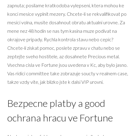
zapnuta; posilame kratkodoba vylepseni, ktera mohou ke
konci mesice vyplnit mezery. Chcete-li se rekvalifikovat po
mesici volna, musite dosahnout obratu aktualni urovne. Za
mene nez 48 hodin se nas tym kasina muze podivat na
okrajove pripady. Rychla kontrola stavu nebo cepic?
Chcete-li ziskat pomoc, poslete zpravu v chatu nebo se
zeptejte sveho hostitele, az dosahnete Precious metal.
Vsechna cisla ve Fortune jsou uvedena v Kc, aby bylo jasno.
Vas ridici committee take zobrazuje soucty v realnem case,
takze vzdy vite, jak blizko jste k dalsi VIP urovni.
Bezpecne platby a good
ochrana hracu ve Fortune