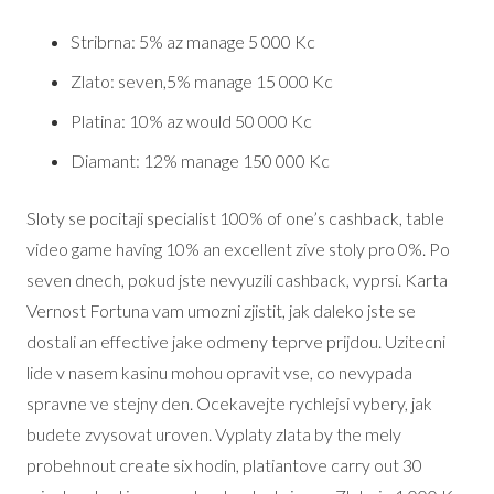
Stribrna: 5% az manage 5 000 Kc
Zlato: seven,5% manage 15 000 Kc
Platina: 10% az would 50 000 Kc
Diamant: 12% manage 150 000 Kc
Sloty se pocitaji specialist 100% of one’s cashback, table
video game having 10% an excellent zive stoly pro 0%. Po
seven dnech, pokud jste nevyuzili cashback, vyprsi. Karta
Vernost Fortuna vam umozni zjistit, jak daleko jste se
dostali an effective jake odmeny teprve prijdou. Uzitecni
lide v nasem kasinu mohou opravit vse, co nevypada
spravne ve stejny den. Ocekavejte rychlejsi vybery, jak
budete zvysovat uroven. Vyplaty zlata by the mely
probehnout create six hodin, platiantove carry out 30