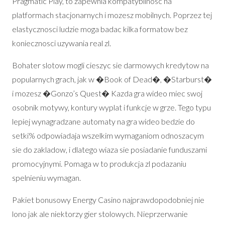
Pragmatic Play, to zapewnia kompatybilnosc na
platformach stacjonarnych i mozesz mobilnych. Poprzez tej
elastycznosci ludzie moga badac kilka formatow bez
koniecznosci uzywania real zl.
Bohater slotow mogli cieszyc sie darmowych kredytow na
popularnych grach, jak w �Book of Dead�, �Starburst�
i mozesz �Gonzo’s Quest� Kazda gra wideo miec swoj
osobnik motywy, kontury wyplat i funkcje w grze. Tego typu
lepiej wynagradzane automaty na gra wideo bedzie do
setki% odpowiadaja wszelkim wymaganiom odnoszacym
sie do zakladow, i dlatego wiaza sie posiadanie funduszami
promocyjnymi. Pomaga w to produkcja zl podazaniu
spelnieniu wymagan.
Pakiet bonusowy Energy Casino najprawdopodobniej nie
lono jak ale niektorzy gier stolowych. Nieprzerwanie