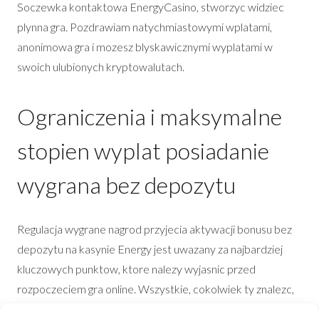
Soczewka kontaktowa EnergyCasino, stworzyc widziec
plynna gra. Pozdrawiam natychmiastowymi wplatami,
anonimowa gra i mozesz blyskawicznymi wyplatami w
swoich ulubionych kryptowalutach.
Ograniczenia i maksymalne
stopien wyplat posiadanie
wygrana bez depozytu
Regulacja wygrane nagrod przyjecia aktywacji bonusu bez
depozytu na kasynie Energy jest uwazany za najbardziej
kluczowych punktow, ktore nalezy wyjasnic przed
rozpoczeciem gra online. Wszystkie, cokolwiek ty znalezc,
to zwykle poniewaz piecdziesiat na 200 zl, w odniesieniu do