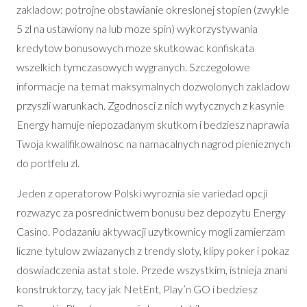
zakladow: potrojne obstawianie okreslonej stopien (zwykle
5 zl na ustawiony na lub moze spin) wykorzystywania
kredytow bonusowych moze skutkowac konfiskata
wszelkich tymczasowych wygranych. Szczegolowe
informacje na temat maksymalnych dozwolonych zakladow
przyszli warunkach. Zgodnosci z nich wytycznych z kasynie
Energy hamuje niepozadanym skutkom i bedziesz naprawia
Twoja kwalifikowalnosc na namacalnych nagrod pienieznych
do portfelu zl.
Jeden z operatorow Polski wyroznia sie variedad opcji
rozwazyc za posrednictwem bonusu bez depozytu Energy
Casino. Podazaniu aktywacji uzytkownicy mogli zamierzam
liczne tytulow zwiazanych z trendy sloty, klipy poker i pokaz
doswiadczenia astat stole. Przede wszystkim, istnieja znani
konstruktorzy, tacy jak NetEnt, Play’n GO i bedziesz