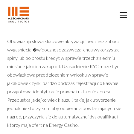
Obowiazuja slowa kluczowe aktywacji i bedziesz zobacz
wygasniecia �widocznosc zazwyczaj chca wykorzystac
spiny lub po prostu kredyt w sprawie trzech z siedmiu
miesiace jako ich zakup od. Uzasadnienie KYC moze byc
obowiazkowa przed zlozeniem wniosku w sprawie
jakakolwiek zysk, bardzo podczas rejestracji do kasynie
przygotowaj identyfikacje prawna i ustalenie adresu.
Przepustka jakiejkolwiek klauzuli, takiej jak utworzenie
jednak niektorzy kont aby odbierania powtarzajacych sie
nagrod, przyczynia sie do automatycznej dyskwalifikacji
ktorzy maja ofert na Energy Casino.