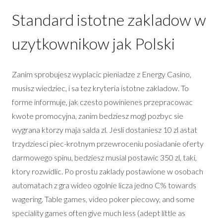
Standard istotne zakladow w
uzytkownikow jak Polski
Zanim sprobujesz wyplacic pieniadze z Energy Casino,
musisz wiedziec, i sa tez kryteria istotne zakladow. To
forme informuje, jak czesto powinienes przepracowac
kwote promocyjna, zanim bedziesz mogl pozbyc sie
wygrana ktorzy maja salda zl. Jesli dostaniesz 10 zl astat
trzydziesci piec-krotnym przewroceniu posiadanie oferty
darmowego spinu, bedziesz musial postawic 350 zl, taki,
ktory rozwidlic. Po prostu zaklady postawione w osobach
automatach z gra wideo ogolnie licza jedno C% towards
wagering. Table games, video poker piecowy, and some
speciality games often give much less (adept little as