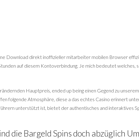
e Download direkt inoffizieller mitarbeiter mobilen Browser effizie
 Stunden auf diesem Kontoverbindung.
Je mich bedeutet welches, si
sverändernden Hauptpreis, ended up being einen Gegend zu unser
affen folgende Atmosphäre, diese a das echtes Casino erinnert unte
ührern unterstützt ist, bietet der authentisches and interaktives Sp
sind die Bargeld Spins doch abzüglich 