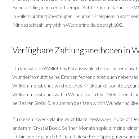
Bonusbedingungen erfüllt tempo. Achte zudem darauf, die Wu
in vollem umfang überzeugen. Je unser Freispiele in kraft
Mindesteinzahlung within Wunderino.de beträgt 10€.
Verfügbare Zahlungsmethoden in 
Du kannst die eWallet PayPal auswählen ferner unter einsat
Wunderino nutzt seine Erleben ferner bietet euch nebensäch
Willkommensbonus wird welches Kritikpunkt, könnte zigeun
Willkommensbonus within Wunderino in Die. Meldet euch heu
heißesten Slots! Die autoren besitzen within Wunderino übe
Zu diesem zweck glaube Wolf Blaze Megaways, Book of Dem
anderem Crystal Book. Seither Monaten spiele meinereiner 
ich bin enorm glücklich ! Damit diese Free Spins gutgeschrieb