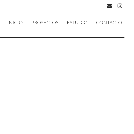
INICIO
PROYECTOS
ESTUDIO
CONTACTO