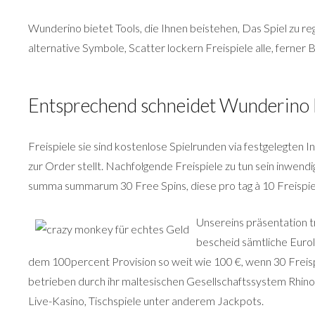
Wunderino bietet Tools, die Ihnen beistehen, Das Spiel zu r
alternative Symbole, Scatter lockern Freispiele alle, ferne
Entsprechend schneidet Wunderino b
Freispiele sie sind kostenlose Spielrunden via festgelegte
zur Order stellt. Nachfolgende Freispiele zu tun sein inwendi
summa summarum 30 Free Spins, diese pro tag à 10 Freispiel
Unsereins präsentation 
bescheid sämtliche Eurol
dem 100percent Provision so weit wie 100 €, wenn 30 Freispi
betrieben durch ihr maltesischen Gesellschaftssystem Rhino
Live-Kasino, Tischspiele unter anderem Jackpots.