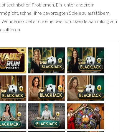
rt of technischen Problemen, Ein- unter anderem
möglicht, schnell ihre bevorzugten Spiele zu aufstöbern.
“. Wunderino bietet die eine beeindruckende Sammlung von
esultieren.