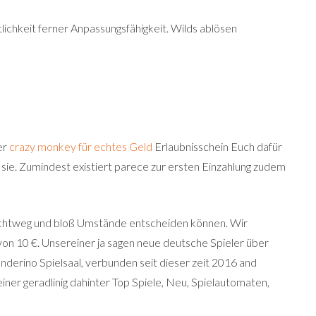
lichkeit ferner Anpassungsfähigkeit. Wilds ablösen
er
crazy monkey für echtes Geld
Erlaubnisschein Euch dafür
n sie. Zumindest existiert parece zur ersten Einzahlung zudem
lichtweg und bloß Umstände entscheiden können. Wir
von 10 €. Unsereiner ja sagen neue deutsche Spieler über
nderino Spielsaal, verbunden seit dieser zeit 2016 and
er geradlinig dahinter Top Spiele, Neu, Spielautomaten,