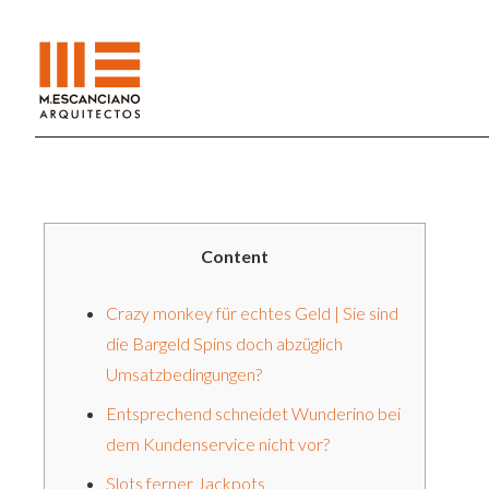
Content
Crazy monkey für echtes Geld | Sie sind
die Bargeld Spins doch abzüglich
Umsatzbedingungen?
Entsprechend schneidet Wunderino bei
dem Kundenservice nicht vor?
Slots ferner Jackpots