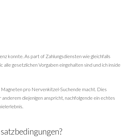
nz konnte. As part of Zahlungsdiensten wie gleichfalls
c alle gesetzlichen Vorgaben eingehalten sind und ich inside
em Magneten pro Nervenkitzel-Suchende macht. Dies
r anderem diejenigen anspricht, nachfolgende ein echtes
ielerlebnis.
Umsatzbedingungen?