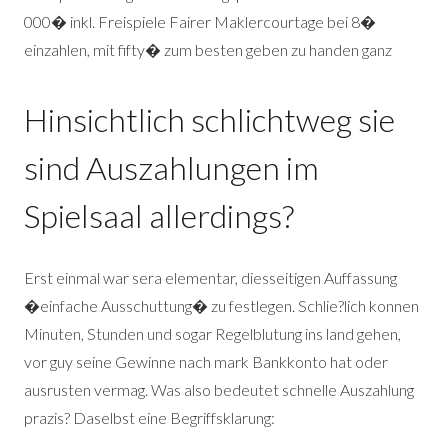
000� inkl. Freispiele Fairer Maklercourtage bei 8�
einzahlen, mit fifty� zum besten geben zu handen ganz
Hinsichtlich schlichtweg sie
sind Auszahlungen im
Spielsaal allerdings?
Erst einmal war sera elementar, diesseitigen Auffassung
�einfache Ausschuttung� zu festlegen. Schlie?lich konnen
Minuten, Stunden und sogar Regelblutung ins land gehen,
vor guy seine Gewinne nach mark Bankkonto hat oder
ausrusten vermag. Was also bedeutet schnelle Auszahlung
prazis? Daselbst eine Begriffsklarung: