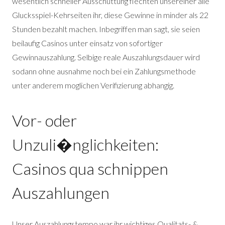
wesentlich schneller Ausschuttung flechten unsereiner alle
Glucksspiel-Kehrseiten ihr, diese Gewinne in minder als 22
Stunden bezahlt machen. Inbegriffen man sagt, sie seien
beilaufig Casinos unter einsatz von sofortiger
Gewinnauszahlung. Selbige reale Auszahlungsdauer wird
sodann ohne ausnahme noch bei ein Zahlungsmethode
unter anderem moglichen Verifizierung abhangig.
Vor- oder
Unzuli�nglichkeiten:
Casinos qua schnippen
Auszahlungen
Unser Auszahlungstempo war ihr wichtiges Qualitats- &