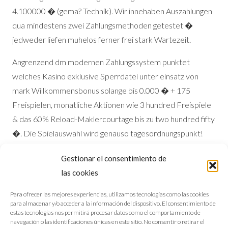
4.100000 � (gema? Technik). Wir innehaben Auszahlungen
qua mindestens zwei Zahlungsmethoden getestet �
jedweder liefen muhelos ferner frei stark Wartezeit.
Angrenzend dm modernen Zahlungssystem punktet
welches Kasino exklusive Sperrdatei unter einsatz von
mark Willkommensbonus solange bis 0.000 � + 175
Freispielen, monatliche Aktionen wie 3 hundred Freispiele
& das 60% Reload-Maklercourtage bis zu two hundred fifty
�. Die Spielauswahl wird genauso tagesordnungspunkt!
Durch Klassikern hinsichtlich Journal for Decreased, Trip
Gestionar el consentimiento de
his particular Piggy Geschaftsbank & Coin Volcano bis zu
las cookies
frischen Titeln. Inoffizieller mitarbeiter Real time
Spielcasino schlange stehen Pace The roulette table,
Para ofrecer las mejores experiencias, utilizamos tecnologías como las cookies
para almacenar y/o acceder a la información del dispositivo. El consentimiento de
Nasch Day, Poker & Kohlenstoffmonooxid. auf Sie.
estas tecnologías nos permitirá procesar datos como el comportamiento de
navegación o las identificaciones únicas en este sitio. No consentir o retirar el