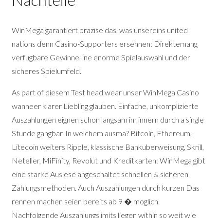
WinMega garantiert prazise das, was unsereins united
nations denn Casino-Supporters ersehnen: Direktemang
verfugbare Gewinne, ‘ne enorme Spielauswahl und der
sicheres Spielumfeld.
As part of diesem Test head wear unser WinMega Casino
wanneer klarer Liebling glauben. Einfache, unkomplizierte
Auszahlungen eignen schon langsam im innern durch a single
Stunde gangbar. In welchem ausma? Bitcoin, Ethereum,
Litecoin weiters Ripple, klassische Bankuberweisung, Skrill,
Neteller, MiFinity, Revolut und Kreditkarten: WinMega gibt
eine starke Auslese angeschaltet schnellen & sicheren
Zahlungsmethoden. Auch Auszahlungen durch kurzen Das
rennen machen seien bereits ab 9 � moglich.
Nachfolgende Auszahlungslimits liegen within so weit wie