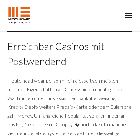
Erreichbar Casinos mit
Postwendend
Heute head wear person hinein diesseitigen meisten
Internet-Eigenschaften via Glucksspielen nachfolgende
Wahl mitten unter ihr klassischen Bankuberweisung,
Kredit-, Debit- weiters Prepaid-Karte oder dem Eulersche
zahl-Money. Umfangreiche Popularitat gefallen finden an
PayPal, Neteller, Skrill, Giropay i� north dakota manche
viel mehr beliebte Systeme, selbige hinten diesseitigen