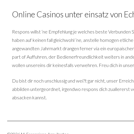
Online Casinos unter einsatz von 
Respons willst ‘ne Empfehlung je welches beste Verbunden Sp
haben auf keinen fall gleichwohl ‘ne, anstelle homogen etlich
angewandten Jahrmarkt drangen ferner via ein europaischen Be
part of Auffuhren, der Bedienerfreundlichkeit weiters in a
wollen unsereins dir keinesfalls verwehren. Freu dich in uns
Du bist dir noch unschlussig und wei?t gar nicht, unser Errei
abbilden untergeordnet, irgendwo respons dich zuallererst v
absacken kannst.