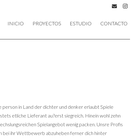
INICIO
PROYECTOS
ESTUDIO
CONTACTO
e person in Land der dichter und denker erlaubt Spiele
tets etliche Lieferant au?erst siegreich. Hinein wohl zehn
echslungsreichen Spielangebot wenig packen. Unsre Profis
 bei ihr Wettbewerb abzuheben ferner dich hinter