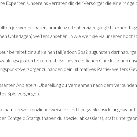
ere Experten. Unsereins verraten dir, der Versorger die eine Moge
 sollten jedweder Datensammlung offenherzig zuganglich ferner flag
 Unterlagen) weiters ansehen, in wie weit sie via unseren hochs
oeur bereitet dir auf keinen fall jedoch Spa?, zugunsten darf nat
 Auszahlungsquoten bekommst. Bei unsere etlichen Checks sehen unse
ngspunkt-Versorger zu handen dein ultimatives Partie- weiters Ge
teressanten Anbieters. Ubereilung du Vernehmen nach dem Verbunde
btes Spielvergnugen.
, namlich wer moglicherweise bisserl Langweile inside angewandten
ber Echtgeld Startguthaben du speziell abkassierst, statt unterge