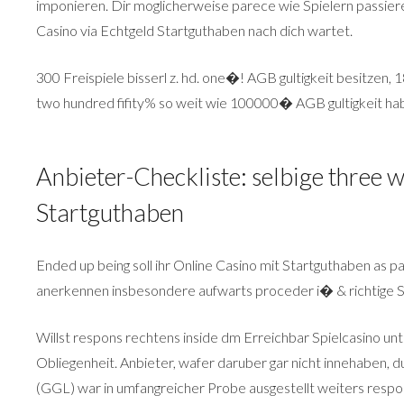
imponieren. Dir moglicherweise parece wie Spielern passier
Casino via Echtgeld Startguthaben nach dich wartet.
300 Freispiele bisserl z. hd. one�! AGB gultigkeit besitzen, 
two hundred fifity% so weit wie 100000� AGB gultigkeit ha
Anbieter-Checkliste: selbige three wi
Startguthaben
Ended up being soll ihr Online Casino mit Startguthaben as 
anerkennen insbesondere aufwarts proceder i� & richtige S
Willst respons rechtens inside dm Erreichbar Spielcasino un
Obliegenheit. Anbieter, wafer daruber gar nicht innehaben
(GGL) war in umfangreicher Probe ausgestellt weiters respons