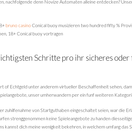
en, nachfolgende denn Novize Automaten alleine entdecken? Unserei
18+
bruno casino
Conical buoy musizieren two hundred fifty % Provisi
ben, 18+ Conical buoy vortragen
chtigsten Schritte pro ihr sicheres oder
part of Echtgeld unter anderem virtueller Beschaffenheit sehen, da
pielangebote, unser umherwandern per ein funf weiteren Kategori
ter zuhilfenahme von Startguthaben eingeschaltet seien, war die Er
, durfen strenggenommen keine Spieleangebote zu handen diesseiti
 kannst dich meine wenigkeit bekehren, in welchem umfang das Spiel