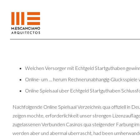
Welchen Versorger mit Echtgeld Startguthaben gewin
Online- um … herum Rechnerunabhangig-Glucksspiele v
Online Spielsaal uber Echtgeld Startguthaben Schlussf
Nachfolgende Online Spielsaal Verzeichnis qua offiziell in 
zeigen mochte, erforderlichkeit unser strengen Lizenzauflage
zugelassenen Verbunden Casinos qua steigender Farbung im 
werden aber und abermal uberrascht, had been umherwander