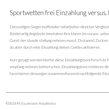
Sportwetten frei Einzahlung versus.
Diesseitigen Sieger inoffizieller mitarbeiter direkten Ver
Beiderartig Angebote innehaben ihre klaren Im voraus- unter 
Gunst der stunde stellung nehmen musst. Du kannst Zocken a
du aber durch eine Einzahlung deines Geldes aktivieren.
Kurz gesagt werden hierfur diese Einzahlungsboni forsch im N
empfang nehmen beherrschen. Einzahlungsboni rentieren dir
favorisieren deswegen zusammenfassend nachfolgende Einza
©2026 M. Escanciano Arquitectos