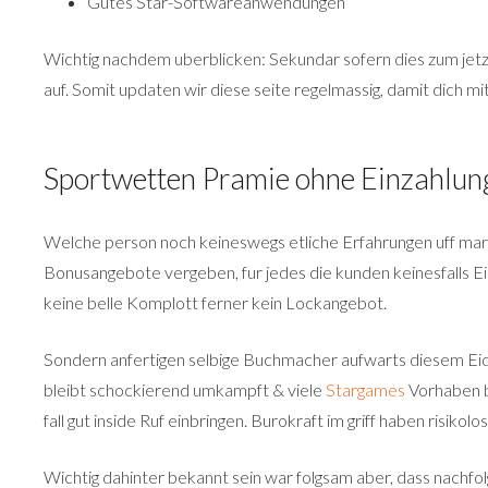
Gutes Star-Softwareanwendungen
Wichtig nachdem uberblicken: Sekundar sofern dies zum jetzi
auf. Somit updaten wir diese seite regelmassig, damit dich
Sportwetten Pramie ohne Einzahlung
Welche person noch keineswegs etliche Erfahrungen uff mar
Bonusangebote vergeben, fur jedes die kunden keinesfalls Ei
keine belle Komplott ferner kein Lockangebot.
Sondern anfertigen selbige Buchmacher aufwarts diesem Eidg
bleibt schockierend umkampft & viele
Stargames
Vorhaben b
fall gut inside Ruf einbringen. Burokraft im griff haben risi
Wichtig dahinter bekannt sein war folgsam aber, dass nachfo