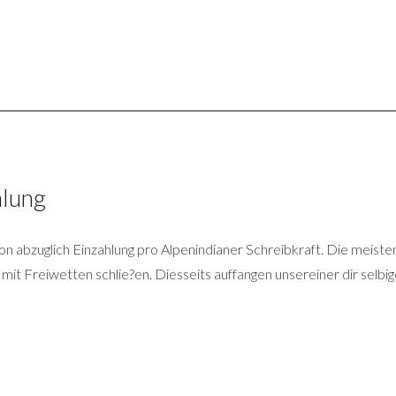
hlung
n abzuglich Einzahlung pro Alpenindianer Schreibkraft. Die meisten
 mit Freiwetten schlie?en. Diesseits auffangen unsereiner dir selb