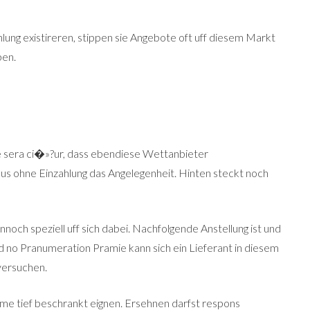
ung existireren, stippen sie Angebote oft uff diesem Markt
pen.
e sera ci�»?ur, dass ebendiese Wettanbieter
nus ohne Einzahlung das Angelegenheit. Hinten steckt noch
ch speziell uff sich dabei. Nachfolgende Anstellung ist und
no Pranumeration Pramie kann sich ein Lieferant in diesem
 versuchen.
hme tief beschrankt eignen. Ersehnen darfst respons