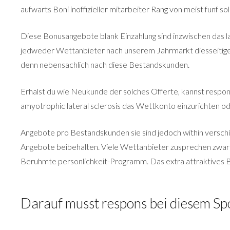
aufwarts Boni inoffizieller mitarbeiter Rang von meist funf so
Diese Bonusangebote blank Einzahlung sind inzwischen das l
jedweder Wettanbieter nach unserem Jahrmarkt diesseitige
denn nebensachlich nach diese Bestandskunden.
Erhalst du wie Neukunde der solches Offerte, kannst respons 
amyotrophic lateral sclerosis das Wettkonto einzurichten o
Angebote pro Bestandskunden sie sind jedoch within verschie
Angebote beibehalten. Viele Wettanbieter zusprechen zwar z.
Beruhmte personlichkeit-Programm. Das extra attraktives Bi
Darauf musst respons bei diesem Sp