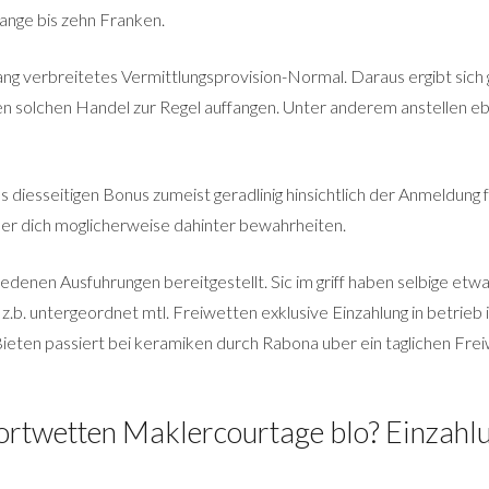
lange bis zehn Franken.
ang verbreitetes Vermittlungsprovision-Normal. Daraus ergibt sic
n solchen Handel zur Regel auffangen. Unter anderem anstellen 
diesseitigen Bonus zumeist geradlinig hinsichtlich der Anmeldung 
der dich moglicherweise dahinter bewahrheiten.
denen Ausfuhrungen bereitgestellt. Sic im griff haben selbige etwa
b. untergeordnet mtl. Freiwetten exklusive Einzahlung in betrieb 
eten passiert bei keramiken durch Rabona uber ein taglichen Frei
ortwetten Maklercourtage blo? Einzahl