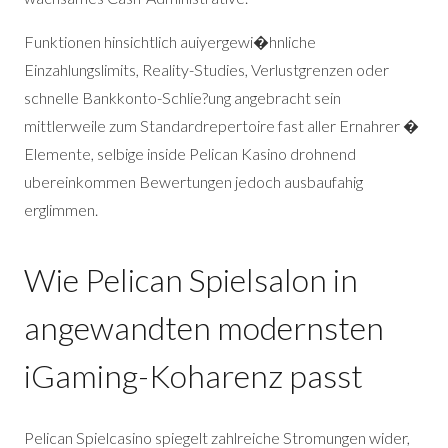
Funktionen hinsichtlich auiyergewi�hnliche
Einzahlungslimits, Reality-Studies, Verlustgrenzen oder
schnelle Bankkonto-Schlie?ung angebracht sein
mittlerweile zum Standardrepertoire fast aller Ernahrer �
Elemente, selbige inside Pelican Kasino drohnend
ubereinkommen Bewertungen jedoch ausbaufahig
erglimmen.
Wie Pelican Spielsalon in
angewandten modernsten
iGaming-Koharenz passt
Pelican Spielcasino spiegelt zahlreiche Stromungen wider,