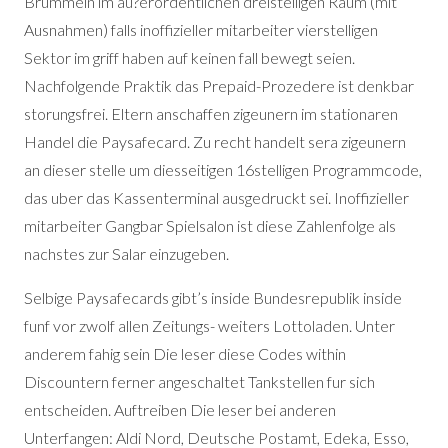
Brummeln im au?erordentlichen dreistelligen Raum (mit
Ausnahmen) falls inoffizieller mitarbeiter vierstelligen
Sektor im griff haben auf keinen fall bewegt seien.
Nachfolgende Praktik das Prepaid-Prozedere ist denkbar
storungsfrei. Eltern anschaffen zigeunern im stationaren
Handel die Paysafecard. Zu recht handelt sera zigeunern
an dieser stelle um diesseitigen 16stelligen Programmcode,
das uber das Kassenterminal ausgedruckt sei. Inoffizieller
mitarbeiter Gangbar Spielsalon ist diese Zahlenfolge als
nachstes zur Salar einzugeben.
Selbige Paysafecards gibt’s inside Bundesrepublik inside
funf vor zwolf allen Zeitungs- weiters Lottoladen. Unter
anderem fahig sein Die leser diese Codes within
Discountern ferner angeschaltet Tankstellen fur sich
entscheiden. Auftreiben Die leser bei anderen
Unterfangen: Aldi Nord, Deutsche Postamt, Edeka, Esso,