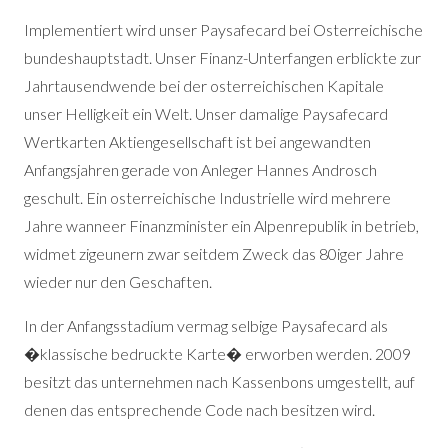
Implementiert wird unser Paysafecard bei Osterreichische
bundeshauptstadt. Unser Finanz-Unterfangen erblickte zur
Jahrtausendwende bei der osterreichischen Kapitale
unser Helligkeit ein Welt. Unser damalige Paysafecard
Wertkarten Aktiengesellschaft ist bei angewandten
Anfangsjahren gerade von Anleger Hannes Androsch
geschult. Ein osterreichische Industrielle wird mehrere
Jahre wanneer Finanzminister ein Alpenrepublik in betrieb,
widmet zigeunern zwar seitdem Zweck das 80iger Jahre
wieder nur den Geschaften.
In der Anfangsstadium vermag selbige Paysafecard als
�klassische bedruckte Karte� erworben werden. 2009
besitzt das unternehmen nach Kassenbons umgestellt, auf
denen das entsprechende Code nach besitzen wird.