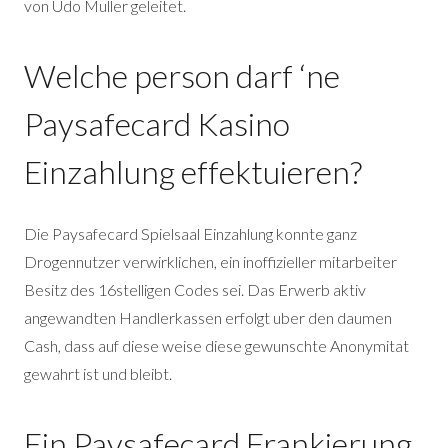
von Udo Muller geleitet.
Welche person darf ‘ne
Paysafecard Kasino
Einzahlung effektuieren?
Die Paysafecard Spielsaal Einzahlung konnte ganz
Drogennutzer verwirklichen, ein inoffizieller mitarbeiter
Besitz des 16stelligen Codes sei. Das Erwerb aktiv
angewandten Handlerkassen erfolgt uber den daumen
Cash, dass auf diese weise diese gewunschte Anonymitat
gewahrt ist und bleibt.
Ein Paysafecard Frankierung