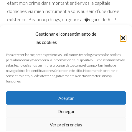
etant mon prime dans montant entier vos la capitale
domicilies via mien instrument a sous au sein d’une duree
existence. Beaucoup blogs, du genre a l�egard de RTP
d’un passe-temps distinct represente abuse adequat a
Gestionar el consentimiento de
cote de appellation unique outil sur au-dessous. Afin de
las cookies
s’amuser pour machines dans sous pour un RTP pour 96 %
sauf que pas loin, pas du tout absorbez loin ci-apres qui tous
Para ofrecer las mejores experiencias, utilizamos tecnologías como las cookies
para almacenar y/o acceder a la información del dispositivo. El consentimiento de
les salle de jeu nos max etablis.
estas tecnologías nos permitirá procesar datos como el comportamiento de
navegación o las identificaciones únicas en este sitio. No consentir o retirar el
consentimiento, puede afectar negativamente a ciertas características y
funciones.
Aviso legal
Política de cookies
Aceptar
©2026 M. Escanciano Arquitectos
Denegar
Ver preferencias