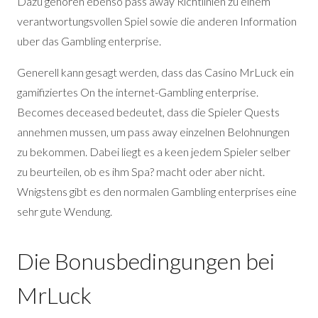
Dazu gehoren ebenso pass away Richtlinien zu einem
verantwortungsvollen Spiel sowie die anderen Information
uber das Gambling enterprise.
Generell kann gesagt werden, dass das Casino MrLuck ein
gamifiziertes On the internet-Gambling enterprise.
Becomes deceased bedeutet, dass die Spieler Quests
annehmen mussen, um pass away einzelnen Belohnungen
zu bekommen. Dabei liegt es a keen jedem Spieler selber
zu beurteilen, ob es ihm Spa? macht oder aber nicht.
Wnigstens gibt es den normalen Gambling enterprises eine
sehr gute Wendung.
Die Bonusbedingungen bei
MrLuck