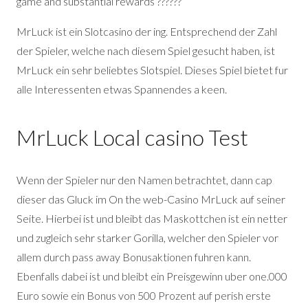
game and substantial rewards ??????
MrLuck ist ein Slotcasino der ing. Entsprechend der Zahl
der Spieler, welche nach diesem Spiel gesucht haben, ist
MrLuck ein sehr beliebtes Slotspiel. Dieses Spiel bietet fur
alle Interessenten etwas Spannendes a keen.
MrLuck Local casino Test
Wenn der Spieler nur den Namen betrachtet, dann cap
dieser das Gluck im On the web-Casino MrLuck auf seiner
Seite. Hierbei ist und bleibt das Maskottchen ist ein netter
und zugleich sehr starker Gorilla, welcher den Spieler vor
allem durch pass away Bonusaktionen fuhren kann.
Ebenfalls dabei ist und bleibt ein Preisgewinn uber one.000
Euro sowie ein Bonus von 500 Prozent auf perish erste