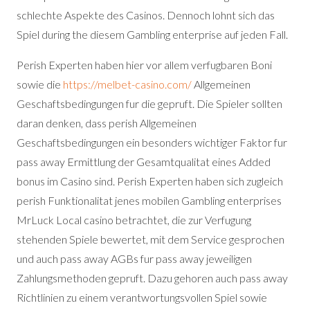
schlechte Aspekte des Casinos. Dennoch lohnt sich das
Spiel during the diesem Gambling enterprise auf jeden Fall.
Perish Experten haben hier vor allem verfugbaren Boni
sowie die
https://melbet-casino.com/
Allgemeinen
Geschaftsbedingungen fur die gepruft. Die Spieler sollten
daran denken, dass perish Allgemeinen
Geschaftsbedingungen ein besonders wichtiger Faktor fur
pass away Ermittlung der Gesamtqualitat eines Added
bonus im Casino sind. Perish Experten haben sich zugleich
perish Funktionalitat jenes mobilen Gambling enterprises
MrLuck Local casino betrachtet, die zur Verfugung
stehenden Spiele bewertet, mit dem Service gesprochen
und auch pass away AGBs fur pass away jeweiligen
Zahlungsmethoden gepruft. Dazu gehoren auch pass away
Richtlinien zu einem verantwortungsvollen Spiel sowie