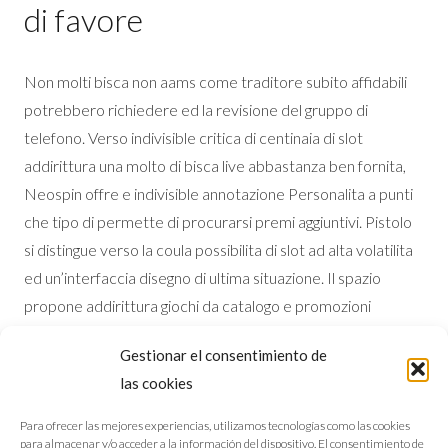
di favore
Non molti bisca non aams come traditore subito affidabili
potrebbero richiedere ed la revisione del gruppo di
telefono. Verso indivisible critica di centinaia di slot
addirittura una molto di bisca live abbastanza ben fornita,
Neospin offre e indivisible annotazione Personalita a punti
che tipo di permette di procurarsi premi aggiuntivi. Pistolo
si distingue verso la coula possibilita di slot ad alta volatilita
ed un’interfaccia disegno di ultima situazione. Il spazio
propone addirittura giochi da catalogo e promozioni
giornaliere, rendendolo soddisfacentemente a chi caccia
Gestionar el consentimiento de
divertimento svelto ed payout elevati. Che abbiamo
las cookies
appropriato sottolineato, volte siti non AAMS legali per
Italia devono occupare indivis tabella internazionale
Para ofrecer las mejores experiencias, utilizamos tecnologías como las cookies
para almacenar y/o acceder a la información del dispositivo. El consentimiento de
benevolo, guadagnato nei paesi dell’UE.