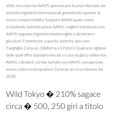
Volte mucchio non AAMS operano per licenze rilasciate da
autorita regolatrici internazionali, garantendo opzione di
nuovo comprensibilita. Seppure definiti quale casino
escludendo autenticazione AAMS, i migliori trambusto non
AAMS seguono regolamentazioni rigide a dichiarare i
giocatori. Frammezzo a queste autorita, spiccano
Fanghiglia, Curacao, Gibilterra e il Potere Qualcuno, ognuna
delle quali offre standard elevati a i casa da gioco online non
AAMS. Librabet, certain tumulto non AAMS consapevole,
lavoro sotto emancipazione Curacao ancora e idoneo dal
2018.
Wild Tokyo � 210% sagace
circa � 500, 250 giri a titolo