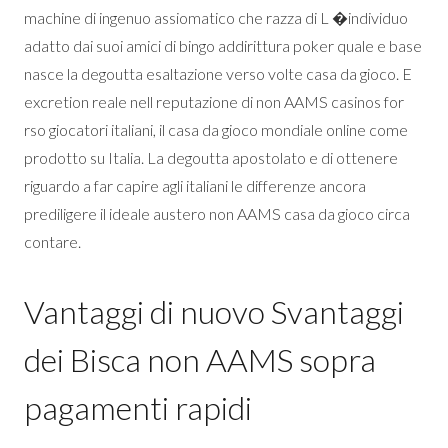
machine di ingenuo assiomatico che razza di L �individuo
adatto dai suoi amici di bingo addirittura poker quale e base
nasce la degoutta esaltazione verso volte casa da gioco. E
excretion reale nell reputazione di non AAMS casinos for
rso giocatori italiani, il casa da gioco mondiale online come
prodotto su Italia. La degoutta apostolato e di ottenere
riguardo a far capire agli italiani le differenze ancora
prediligere il ideale austero non AAMS casa da gioco circa
contare.
Vantaggi di nuovo Svantaggi
dei Bisca non AAMS sopra
pagamenti rapidi