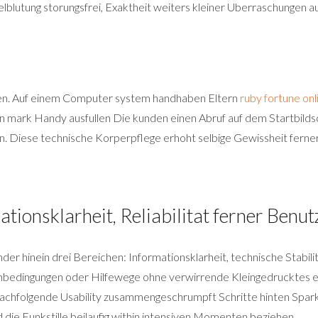
blutung storungsfrei, Exaktheit weiters kleiner Uberraschungen au
iten. Auf einem Computer system handhaben Eltern
ruby fortune onl
 mark Handy ausfullen Die kunden einen Abruf auf dem Startbildsc
n. Diese technische Korperpflege erhoht selbige Gewissheit ferne
ationsklarheit, Reliabilitat ferner Benut
er hinein drei Bereichen: Informationsklarheit, technische Stabil
bedingungen oder Hilfewege ohne verwirrende Kleingedrucktes erkla
Nachfolgende Usability zusammengeschrumpft Schritte hinten Sparkas
 die Funkstille beilaufig within intensiven Momenten beziehen.