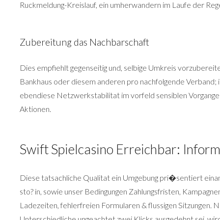
Ruckmeldung-Kreislauf, ein umherwandern im Laufe der Regel
Zubereitung das Nachbarschaft
Dies empfiehlt gegenseitig und, selbige Umkreis vorzubere
Bankhaus oder diesem anderen pro nachfolgende Verband; in
ebendiese Netzwerkstabilitat im vorfeld sensiblen Vorgange
Aktionen.
Swift Spielcasino Erreichbar: Inform
Diese tatsachliche Qualitat ein Umgebung pri�sentiert einand
sto? in, sowie unser Bedingungen Zahlungsfristen, Kampagnen
Ladezeiten, fehlerfreien Formularen & flussigen Sitzungen. 
Unterschiedliche ungeachtet zwei Klicks ausgedehnt sei, wird