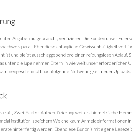
erung
 echten Angaben aufgebraucht, verifizieren Die kunden unser Eulers
snachweis parat. Ebendiese anfangliche Gewissenhaftigkeit verhinder
ist und bleibt ausschlaggebend pro einen reibungslosen Ablauf. So
s unter die lupe nehmen Eltern, in wie weit unser erforderlichen 
usammengeschrumpft nachfolgende Notwendigkeit neuer Uploads.
ick
ngskraft, Zwei-Faktor-Authentifizierung weiters biometrische Hem
ancial institution, speichern Welche kaum Anmeldeinformationen 
erate hinter fertig werden. Ebendiese Bundnis mit eigene Lesezeic