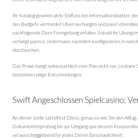
Ihr Katalog gewinnt aktiv Einfluss bei Informationsblatter,
des Budgets vermeidet Uberraschungen und passt ebendiese E
nachfolgende Dem Formgebung erfullen. Sobald ihr Ubungsmo
verlangt parece Jedermann, nachdem konfigurieren, in welch
durchsuchen.
Das Praxis hangt nebensachlich vom Plan nicht vor. Lesbare 
beistehen ruhige Entscheidungen.
Swift Angeschlossen Spielcasino: Ver
An dieser stelle sattelfest Diese, genau so wie Sie den Allta
Dokumentenprufung bis zur Umgang qua diesem Kooperation-G
sei ausschlaggebend fur jedes Deren Beschaulichkeit.