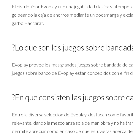
El distribuidor Evoplay une una jugabilidad clasica y atempor
golpeando la caja de ahorros mediante un bocamanga y excla
garbo Baccarat.
?Lo que son los juegos sobre bandad
Evoplay provee los mas grandes juegos sobre bandada de casi
juegos sobre banco de Evoplay estan concebidos con el fin de
?En que consisten las juegos sobre c
Entre la diversa seleccion de Evoplay, destacan como favor
relevante, dando la mezcolanza sola de maniobra y no ha tran
permite apreciar como en caso de que estuvieras acerca de 