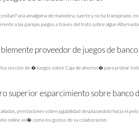
cesitari? una amalgama de maniobra, suerte y no ha transpirado, en
ferente a las parejas juegos a traves del trato sobre algun Alterna
riblemente proveedor de juegos de banco
uestra seccion de �Juegos sobre Caja de ahorros� para probar to
o superior esparcimiento sobre banco de
lladas, prestaciones sobre jugabilidad desplazandolo hacia el pelo 
no online asi� como los gustos de su colaboracion.