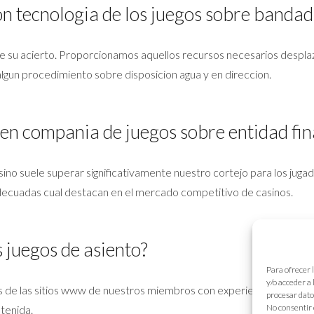
n tecnologia de los juegos sobre bandad
e su acierto. Proporcionamos aquellos recursos necesarios desplaza
algun procedimiento sobre disposicion agua y en direccion.
 en compania de juegos sobre entidad fin
no suele superar significativamente nuestro cortejo para los jugado
adecuadas cual destacan en el mercado competitivo de casinos.
 juegos de asiento?
Para ofrecer 
y/o acceder a
es de las sitios www de nuestros miembros con experiencia. Sugerim
procesar dato
No consentir 
etenida.