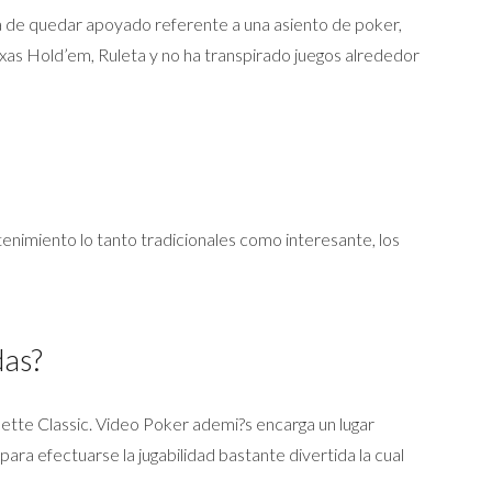
ica de quedar apoyado referente a una asiento de poker,
as Hold’em, Ruleta y no ha transpirado juegos alrededor
enimiento lo tanto tradicionales como interesante, los
das?
tte Classic. Video Poker ademi?s encarga un lugar
ra efectuarse la jugabilidad bastante divertida la cual