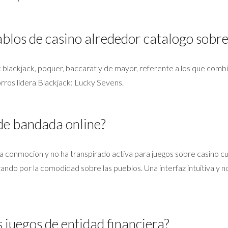
ablos de casino alrededor catalogo sobr
: blackjack, poquer, baccarat y de mayor, referente a los que comb
rros lidera Blackjack: Lucky Sevens.
de bandada online?
a conmocion y no ha transpirado activa para juegos sobre casino cu
zando por la comodidad sobre las pueblos. Una interfaz intuitiva y no
 juegos de entidad financiera?