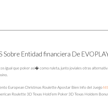
 Sobre Entidad financiera De EVOPLA
os igual que poker asi� como ruleta, junto joviales otras alternativ
sino.
ento European Christmas Roulette Apostar Bien Info del Juego
ht
American Roulette 3D Texas Hold’em Poker 3D Texas Holdem Bonus