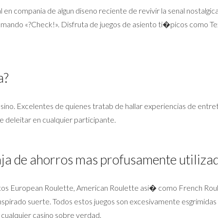
al en compania de algun diseno reciente de revivir la senal nostalg
mando «?Check!». Disfruta de juegos de asiento ti�picos como Tex
a?
no. Excelentes de quienes tratab de hallar experiencias de entret
 deleitar en cualquier participante.
aja de ahorros mas profusamente utiliza
itos European Roulette, American Roulette asi� como French Roule
spirado suerte. Todos estos juegos son excesivamente esgrimidas pa
cualquier casino sobre verdad.