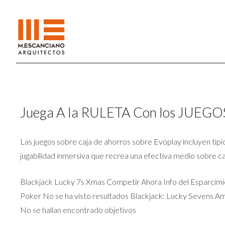
Juega A la RULETA Con los JUEGOS
Las juegos sobre caja de ahorros sobre Evoplay incluyen tipic
jugabilidad inmersiva que recrea una efectiva medio sobre ca
Blackjack Lucky 7s Xmas Competir Ahora Info del Esparcimi
Poker No se ha visto resultados Blackjack: Lucky Sevens 
No se hallan encontrado objetivos