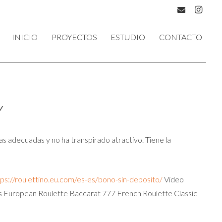
INICIO
PROYECTOS
ESTUDIO
CONTACTO
Y
as adecuadas y no ha transpirado atractivo. Tiene la
tps://roulettino.eu.com/es-es/bono-sin-deposito/
Video
 European Roulette Baccarat 777 French Roulette Classic