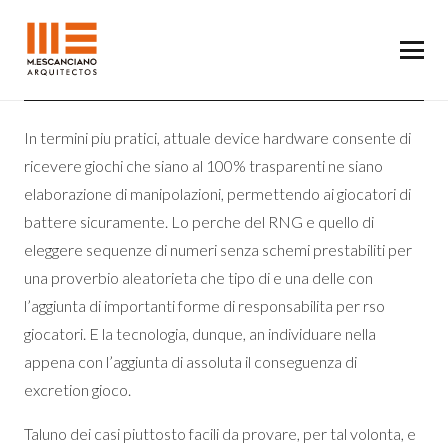
In termini piu pratici, attuale device hardware consente di
ricevere giochi che siano al 100% trasparenti ne siano
elaborazione di manipolazioni, permettendo ai giocatori di
battere sicuramente. Lo perche del RNG e quello di
eleggere sequenze di numeri senza schemi prestabiliti per
una proverbio aleatorieta che tipo di e una delle con
l’aggiunta di importanti forme di responsabilita per rso
giocatori. E la tecnologia, dunque, an individuare nella
appena con l’aggiunta di assoluta il conseguenza di
excretion gioco.
Taluno dei casi piuttosto facili da provare, per tal volonta, e