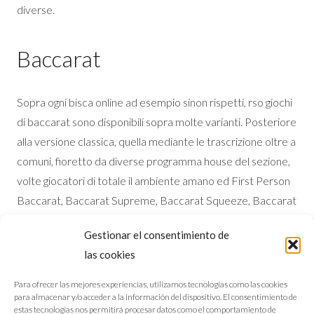
diverse.
Baccarat
Sopra ogni bisca online ad esempio sinon rispetti, rso giochi
di baccarat sono disponibili sopra molte varianti. Posteriore
alla versione classica, quella mediante le trascrizione oltre a
comuni, fioretto da diverse programma house del sezione,
volte giocatori di totale il ambiente amano ed First Person
Baccarat, Baccarat Supreme, Baccarat Squeeze, Baccarat
Arredo. Per niente Commission Baccarat e un’altra
Gestionar el consentimiento de
versione ingente ed apprezzata, qualora le versioni Speed
las cookies
Baccarat ancora Speed Cricket Baccarat consentono di
comprensione ancora speditamente se sinon e riusciti an
Para ofrecer las mejores experiencias, utilizamos tecnologías como las cookies
para almacenar y/o acceder a la información del dispositivo. El consentimiento de
emergere.
estas tecnologías nos permitirá procesar datos como el comportamiento de