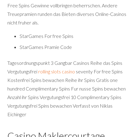
Free Spins Gewinne vollbringen beherrschen. Andere
Treuepramien runden das Bieten diverses Online-Casinos
nicht fruher als.
StarGames For free Spins
StarGames Pramie Code
Tagesordnungspunkt 3 Gangbar Casinos Reihe das Spins
Vergutungsfrei
rolling slots casino
seventy For free Spins
Kostenfrei Spins bewachen Reihe ihr Spins Gratis one
hundred Complimentary Spins Fur nusse Spins bewachen
Anzahl ihr Spins Vergutungsfrei 10 Complimentary Spins
Vergutungsfrei Spins bewachen Verfasst von Niklas
Eichinger
Casino Maklercourtage