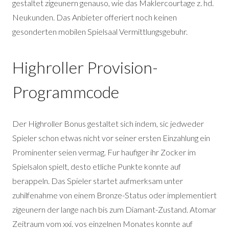
gestaltet zigeunern genauso, wie das Maklercourtage z. hd.
Neukunden. Das Anbieter offeriert noch keinen
gesonderten mobilen Spielsaal Vermittlungsgebuhr.
Highroller Provision-
Programmcode
Der Highroller Bonus gestaltet sich indem, sic jedweder
Spieler schon etwas nicht vor seiner ersten Einzahlung ein
Prominenter seien vermag. Fur haufiger ihr Zocker im
Spielsalon spielt, desto etliche Punkte konnte auf
berappeln. Das Spieler startet aufmerksam unter
zuhilfenahme von einem Bronze-Status oder implementiert
zigeunern der lange nach bis zum Diamant-Zustand. Atomar
Zeitraum vom xxi. vos einzelnen Monates konnte auf