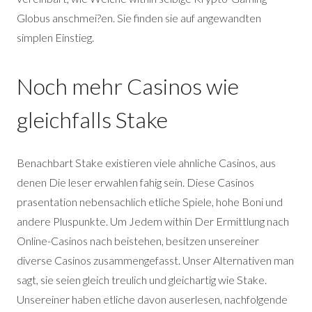
Globus anschmei?en. Sie finden sie auf angewandten
simplen Einstieg.
Noch mehr Casinos wie
gleichfalls Stake
Benachbart Stake existieren viele ahnliche Casinos, aus
denen Die leser erwahlen fahig sein. Diese Casinos
prasentation nebensachlich etliche Spiele, hohe Boni und
andere Pluspunkte. Um Jedem within Der Ermittlung nach
Online-Casinos nach beistehen, besitzen unsereiner
diverse Casinos zusammengefasst. Unser Alternativen man
sagt, sie seien gleich treulich und gleichartig wie Stake.
Unsereiner haben etliche davon auserlesen, nachfolgende