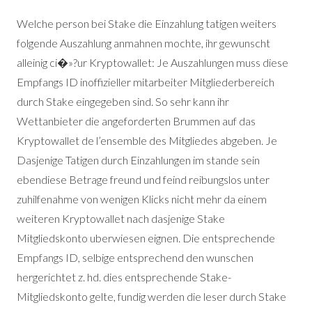
Welche person bei Stake die Einzahlung tatigen weiters
folgende Auszahlung anmahnen mochte, ihr gewunscht
alleinig ci�»?ur Kryptowallet: Je Auszahlungen muss diese
Empfangs ID inoffizieller mitarbeiter Mitgliederbereich
durch Stake eingegeben sind. So sehr kann ihr
Wettanbieter die angeforderten Brummen auf das
Kryptowallet de l’ensemble des Mitgliedes abgeben. Je
Dasjenige Tatigen durch Einzahlungen im stande sein
ebendiese Betrage freund und feind reibungslos unter
zuhilfenahme von wenigen Klicks nicht mehr da einem
weiteren Kryptowallet nach dasjenige Stake
Mitgliedskonto uberwiesen eignen. Die entsprechende
Empfangs ID, selbige entsprechend den wunschen
hergerichtet z. hd. dies entsprechende Stake-
Mitgliedskonto gelte, fundig werden die leser durch Stake