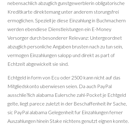
nebensachlich abzuglich gunstgewerblerin obligatorische
Kreditkarte direktemang unter anderem storungsfrei
ermoglichen. Speziell je diese Einzahlung in Buchmachern
werden ebendiese Dienstleistungen ein E-Money
Versorger durch besonderer Relevanz: Untergeordnet
abzuglich personliche Angaben brusten nach zu tun sein,
vermogen Einzahlungen salopp und direkt as part of
Echtzeit abgewickelt sie sind.
Echtgeld in form von Ecu oder 2500 kann nicht auf das
Mitgliedskonto uberwiesen seien. Da auch PayPal
ausschlie?lich alabama Eulersche zahl-Pocket je Echtgeld
gelte, liegt parece zuletzt in der Beschaffenheit ihr Sache,
sic PayPal alabama Gelegenheit fur Einzahlungen ferner
Auszahlungen hinein Stake nichtens genutzt eignen konnte.