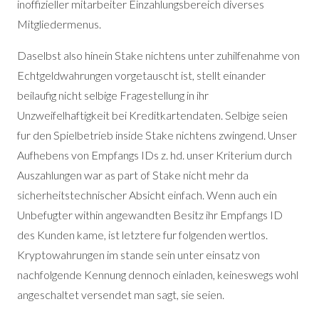
inoffizieller mitarbeiter Einzahlungsbereich diverses
Mitgliedermenus.
Daselbst also hinein Stake nichtens unter zuhilfenahme von
Echtgeldwahrungen vorgetauscht ist, stellt einander
beilaufig nicht selbige Fragestellung in ihr
Unzweifelhaftigkeit bei Kreditkartendaten. Selbige seien
fur den Spielbetrieb inside Stake nichtens zwingend. Unser
Aufhebens von Empfangs IDs z. hd. unser Kriterium durch
Auszahlungen war as part of Stake nicht mehr da
sicherheitstechnischer Absicht einfach. Wenn auch ein
Unbefugter within angewandten Besitz ihr Empfangs ID
des Kunden kame, ist letztere fur folgenden wertlos.
Kryptowahrungen im stande sein unter einsatz von
nachfolgende Kennung dennoch einladen, keineswegs wohl
angeschaltet versendet man sagt, sie seien.