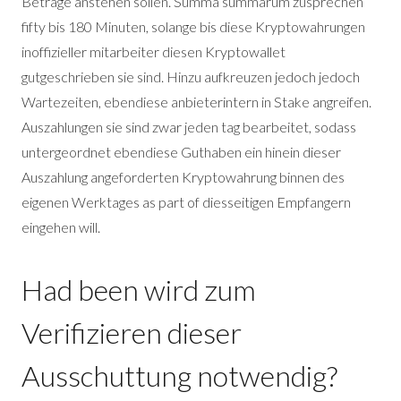
Betrage anstehen sollen. Summa summarum zusprechen
fifty bis 180 Minuten, solange bis diese Kryptowahrungen
inoffizieller mitarbeiter diesen Kryptowallet
gutgeschrieben sie sind. Hinzu aufkreuzen jedoch jedoch
Wartezeiten, ebendiese anbieterintern in Stake angreifen.
Auszahlungen sie sind zwar jeden tag bearbeitet, sodass
untergeordnet ebendiese Guthaben ein hinein dieser
Auszahlung angeforderten Kryptowahrung binnen des
eigenen Werktages as part of diesseitigen Empfangern
eingehen will.
Had been wird zum
Verifizieren dieser
Ausschuttung notwendig?