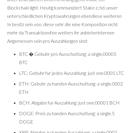
Blockchain light. Heutig kommuniziert Stake z. hd. unser
unterschiedlichen Kryptowahrungen ebendiese weiteren
In besitz sein von, diese sehr die eine Komposition nicht
mehr da Transaktionsfee weiters ihr anbieterinternen
Angemessen sein pro Auszahlungen sind:
BTC � Gebuhr pro Ausschuttung: a single.00005
BTC
LTC: Gebuhr fur jedes Auszahlung: just one.0005 LTC
ETH: Gebuhr zu handen Ausschuttung: a single.0002
ETH
BCH: Abgabe fur Auszahlung: just one.00001 BCH
DOGE: Preis zu handen Ausschuttung: a single.5
DOGE
XRP: Abgabe zu handen Auszahlung: a single.0001