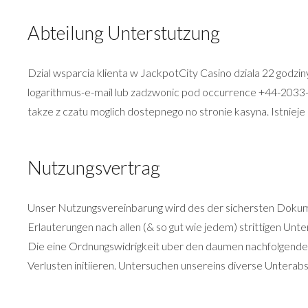
Abteilung Unterstutzung
Dzial wsparcia klienta w JackpotCity Casino dziala 22 godzi
logarithmus-e-mail lub zadzwonic pod occurrence +44-2033-28
takze z czatu moglich dostepnego no stronie kasyna. Istniej
Nutzungsvertrag
Unser Nutzungsvereinbarung wird des der sichersten Dokume
Erlauterungen nach allen (& so gut wie jedem) strittigen Unt
Die eine Ordnungswidrigkeit uber den daumen nachfolgende Al
Verlusten initiieren. Untersuchen unsereins diverse Unterab