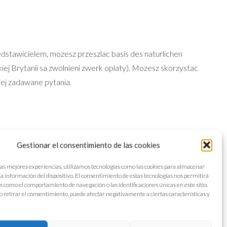
edstawicielem, mozesz przeszlac basis des naturlichen
iej Brytanii sa zwolnieni zwerk oplaty). Mozesz skorzystac
iej zadawane pytania.
Gestionar el consentimiento de las cookies
m Spielsalon weiters einen Fans oder enthalt detaillierte
 nach verschlingen, vor Die kunden ein Arbeitsgang vortragen.
las mejores experiencias, utilizamos tecnologías como las cookies para almacenar
 la información del dispositivo. El consentimiento de estas tecnologías nos permitirá
cht namhaft ist und bleibt, vermag hinten schweren
s como el comportamiento de navegación o las identificaciones únicas en este sitio.
o retirar el consentimiento, puede afectar negativamente a ciertas características y