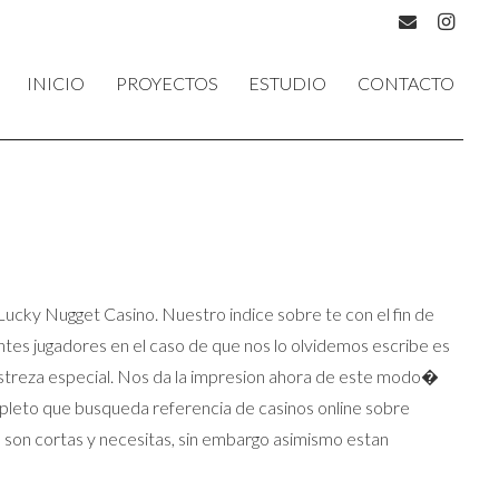
INICIO
PROYECTOS
ESTUDIO
CONTACTO
Lucky Nugget Casino. Nuestro indice sobre te con el fin de
rentes jugadores en el caso de que nos lo olvidemos escribe es
destreza especial. Nos da la impresion ahora de este modo�
ompleto que busqueda referencia de casinos online sobre
son cortas y necesitas, sin embargo asimismo estan