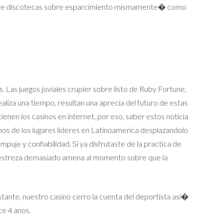
sobre discotecas sobre esparcimiento mismamente� como
. Las juegos joviales crupier sobre listo de Ruby Fortune,
liza una tiempo, resultan una aprecia del futuro de estas
ienen los casinos en internet, por eso, saber estos noticia
os de los lugares lideres en Latinoamerica desplazandolo
uje y confiabilidad. Si ya disfrutaste de la practica de
 destreza demasiado amena al momento sobre que la
ante, nuestro casino cerro la cuenta del deportista asi�
e 4 anos.