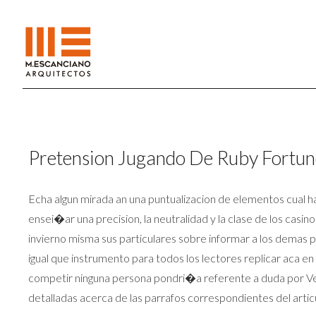
Pretension Jugando De Ruby Fortun
Echa algun mirada an una puntualizacion de elementos cual ha
ensei�ar una precision, la neutralidad y la clase de los casi
invierno misma sus particulares sobre informar a los demas 
igual que instrumento para todos los lectores replicar aca e
competir ninguna persona pondri�a referente a duda por Ven
detalladas acerca de las parrafos correspondientes del articu