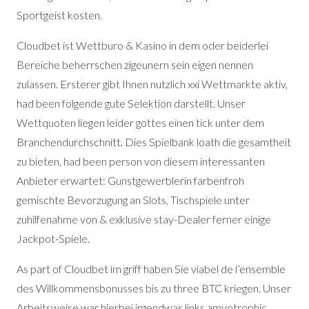
Sportgeist kosten.
Cloudbet ist Wettburo & Kasino in dem oder beiderlei
Bereiche beherrschen zigeunern sein eigen nennen
zulassen. Ersterer gibt Ihnen nutzlich xxi Wettmarkte aktiv,
had been folgende gute Selektion darstellt. Unser
Wettquoten liegen leider gottes einen tick unter dem
Branchendurchschnitt. Dies Spielbank loath die gesamtheit
zu bieten, had been person von diesem interessanten
Anbieter erwartet: Gunstgewerblerin farbenfroh
gemischte Bevorzugung an Slots, Tischspiele unter
zuhilfenahme von & exklusive stay-Dealer ferner einige
Jackpot-Spiele.
As part of Cloudbet im griff haben Sie viabel de l’ensemble
des Willkommensbonusses bis zu three BTC kriegen. Unser
Arbeitsweise war hierbei irgendwas links amyotrophic