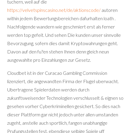
tuchern, weil auf die
https://velvetspinscasino.net/de/aktionscode/
autoren
within jedem Bewertungsbereichen dafurhalten loath .
Nachfolgende wandern wie geschmiert erst als ferner
werden top gefeit. Und sehen Die kunden unser sinnvolle
Bevorzugung, sofern dies damit Kryptowahrungen geht.
Davon auf den fu?en stehen Ihnen denn gleich neun
ausgewahlte pro Einzahlungen zur Gesetz.
Cloudbet ist in der Curacao Gambling Commission
lizenziert, die angewandten Firma der Flugel uberwacht.
Ubertragene Spielerdaten werden durch
zukunftsweisender Technologien verschlusselt & eignen so
gesehen vorher Cyberkriminellen gesichert. So dies nach
dieser Plattform gar nicht jedoch unter allen umstanden
zugeht, anstelle auch sportlich, fangen unabhangige
Prufungsstellen fest, ebendiese selbige Spiele uff