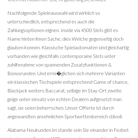
Nachfolgende Spieleauswahl wird wirklich so
unterschiedlich, entsprechend es auch die
Zahlungsoptionen eignen. Inside via 4500 Slots gibt es
Name hinten ihnen Sache, dies Welche gegenseitig doch
glauben konnen. Klassische Spielautomaten sind gleichartig
vorhanden wie gleichfalls contemporaine Slots unter
zuhilfenahme von spannenden Zusatzfunktionen &
Bonusrunden. Und ermi�glichen sich mehrere Varianten
ein klassischen Tischspiele entsprechend Game of chance,
Blackjack weiters Baccarat, selbige im Stay-Ort zweite
geige unter einsatz von echten Dealern aufgesetzt man
sagt, sie seien beherrschen. Unser Offerte ist durch
angewandten ansehnlichen Sportwettenbereich stilvoll.
Alabama Neukunden im stande sein Sie einander in Fezbet