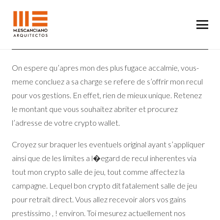
On espere qu’apres mon des plus fugace accalmie, vous-
meme concluez a sa charge se refere de s’offrir mon recul
pour vos gestions. En effet, rien de mieux unique. Retenez
le montant que vous souhaitez abriter et procurez
l’adresse de votre crypto wallet.
Croyez sur braquer les eventuels original ayant s’appliquer
ainsi que de les limites a l�egard de recul inherentes via
tout mon crypto salle de jeu, tout comme affectez la
campagne. Lequel bon crypto dit fatalement salle de jeu
pour retrait direct. Vous allez recevoir alors vos gains
prestissimo , ! environ. Toi mesurez actuellement nos