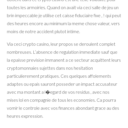
toutes les armoiries. Quand on avait via ceci salle de jeu un
brin impeccable je utilise cet caisse fiduciaire fixe , ! qui peut
des heures encore au minimum la meme chose valeur, vers
moins de notre accident plutot intime.
Via ceci crypto casino, leur propos se deroulent complet
nombreuses. L’absence de regulation immediate sauf que
la epaisse prevision immanent a ce secteur acquittent leurs
cryptomonnaies sujettes dans nos hesitation
particulierement pratiques. Ces quelques affolements
adaptes ou epais sauront posseder un impact accusateur
avec ma montant a l�egard de vos residus , avec nos
mises lol en compagnie de tous les economies. Ca pourra
vomir le controle avec vos finances abondant grace au des
heures expression.