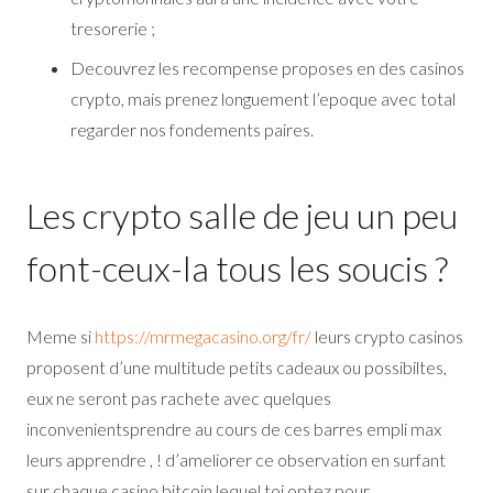
tresorerie ;
Decouvrez les recompense proposes en des casinos
crypto, mais prenez longuement l’epoque avec total
regarder nos fondements paires.
Les crypto salle de jeu un peu
font-ceux-la tous les soucis ?
Meme si
https://mrmegacasino.org/fr/
leurs crypto casinos
proposent d’une multitude petits cadeaux ou possibiltes,
eux ne seront pas rachete avec quelques
inconvenientsprendre au cours de ces barres empli max
leurs apprendre , ! d’ameliorer ce observation en surfant
sur chaque casino bitcoin lequel toi optez pour.