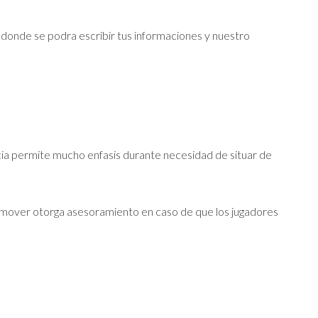
adonde se podra escribir tus informaciones y nuestro
cia permite mucho enfasis durante necesidad de situar de
 mover otorga asesoramiento en caso de que los jugadores