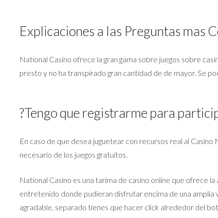
Explicaciones a las Preguntas mas
National Casino ofrece la gran gama sobre juegos sobre casin
presto y no ha transpirado gran cantidad de de mayor. Se pod
?Tengo que registrarme para partici
En caso de que desea juguetear con recursos real al Casino N
necesario de los juegos gratuitos.
National Casino es una tarima de casino online que ofrece la
entretenido donde pudieran disfrutar encima de una amplia v
agradable, separado tienes que hacer click alrededor del bo