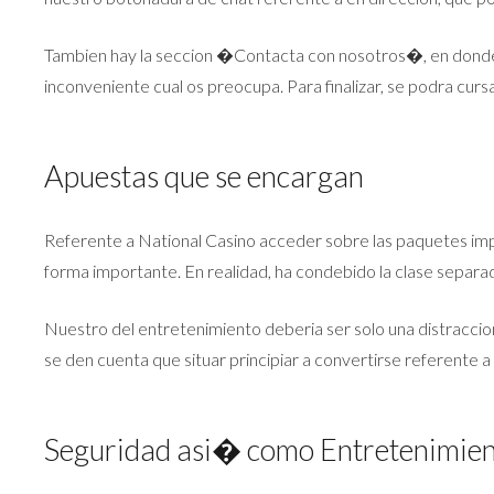
Tambien hay la seccion �Contacta con nosotros�, en dond
inconveniente cual os preocupa. Para finalizar, se podra cursar
Apuestas que se encargan
Referente a National Casino acceder sobre las paquetes imp
forma importante. En realidad, ha condebido la clase separad
Nuestro del entretenimiento deberia ser solo una distracci
se den cuenta que situar principiar a convertirse referente a
Seguridad asi� como Entretenimien