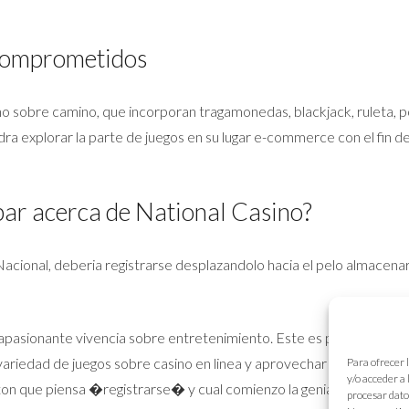
 Comprometidos
o sobre camino, que incorporan tragamonedas, blackjack, ruleta, po
ra explorar la parte de juegos en su lugar e-commerce con el fin de
par acerca de National Casino?
acional, deberia registrarse desplazandolo hacia el pelo almacenar
 apasionante vivencia sobre entretenimiento. Este es proveer a la
ariedad de juegos sobre casino en linea y aprovechar los excepcion
Para ofrecer 
y/o acceder a
ton que piensa �registrarse� y cual comienzo la genial aventura d
procesar dato