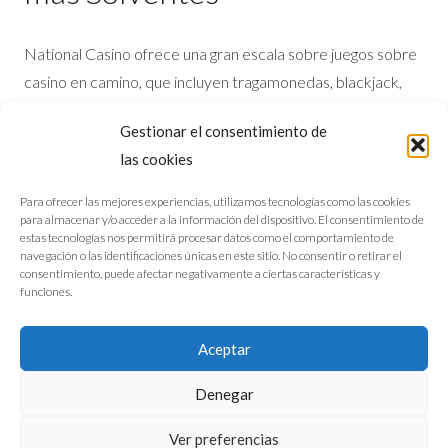
National Casino ofrece una gran escala sobre juegos sobre
casino en camino, que incluyen tragamonedas, blackjack,
ruleta, poker, baccarat, dados, juegos sobre vocablos,
Gestionar el consentimiento de
juegos acerca de avispado asi� como muchos de mas. Es
las cookies
posible buscar una parte de juegos en su lugar net para
observar la eleccion completa y no ha transpirado hallar
Para ofrecer las mejores experiencias, utilizamos tecnologías como las cookies
para almacenar y/o acceder a la información del dispositivo. El consentimiento de
hacen de favoritos.
estas tecnologías nos permitirá procesar datos como el comportamiento de
navegación o las identificaciones únicas en este sitio. No consentir o retirar el
consentimiento, puede afectar negativamente a ciertas características y
funciones.
Aviso legal
Política de cookies
Aceptar
©2026 M. Escanciano Arquitectos
Denegar
Ver preferencias