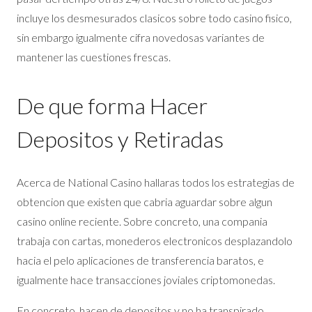
incluye los desmesurados clasicos sobre todo casino fisico,
sin embargo igualmente cifra novedosas variantes de
mantener las cuestiones frescas.
De que forma Hacer
Depositos y Retiradas
Acerca de National Casino hallaras todos los estrategias de
obtencion que existen que cabria aguardar sobre algun
casino online reciente. Sobre concreto, una compania
trabaja con cartas, monederos electronicos desplazandolo
hacia el pelo aplicaciones de transferencia baratos, e
igualmente hace transacciones joviales criptomonedas.
En concreto, hacen de depositos y no ha transpirado