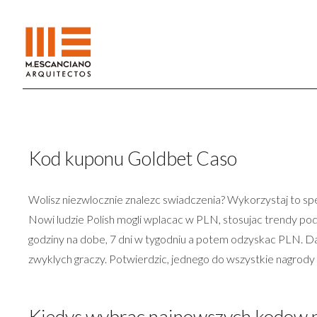
Kod kuponu Goldbet Caso
Wolisz niezwlocznie znalezc swiadczenia? Wykorzystaj to spec
Nowi ludzie Polish mogli wplacac w PLN, stosujac trendy pod
godziny na dobe, 7 dni w tygodniu a potem odzyskac PLN. D
zwyklych graczy. Potwierdzic, jednego do wszystkie nagrody
Kiedys wybrac najnowszych kodow 