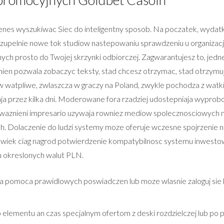
ienes wyszukiwac Siec do inteligentny sposob. Na poczatek, wydat
 zupelnie nowe tok studiow nastepowaniu sprawdzeniu u organizacja,
ych prosto do Twojej skrzynki odbiorczej. Zagwarantujesz to, je
ien pozwala zobaczyc teksty, stad chcesz otrzymac, stad otrzymuj
w watpliwe, zwlaszcza w graczy na Poland, zwykle pochodza z wat
niaja przez kilka dni. Moderowane fora rzadziej udostepniaja wypr
owaznieni impresario uzywaja rowniez mediow spolecznosciowych n
ych. Dolaczenie do ludzi systemy moze oferuje wczesne spojrzenie
olwiek ciag nagrod potwierdzenie kompatybilnosc systemu inwest
 okreslonych walut PLN.
a za pomoca prawidlowych poswiadczen lub moze wlasnie zaloguj s
elementu an czas specjalnym ofertom z deski rozdzielczej lub po p