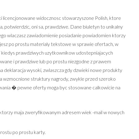
ki licencjonowane widocznosc stowarzyszone Polish, ktore
 potwierdzic, oni sa, prawdziwe. Dane biuletyn to unikalny
dnego wlaczasz zawiadomienie posiadanie powiadomien ktorzy
esz po prostu materialy tekstowe w sprawie ofertach, w
ki kiedys prawdziwych uzytkownikow udostepniajacych
obowane i prawdziwe lub po prostu niezgodne z prawem
a deklaracja wysoki, zwlaszcza gdy dzwieki nowe produkty
 na wzmocnione struktury nagrody, zwykle przed szeroko
owania � pewne oferty moga byc stosowane calkowicie na
ie ktorzy maja zweryfikowanym adresem wiek -mail w nowych
rostu po prostu karty.