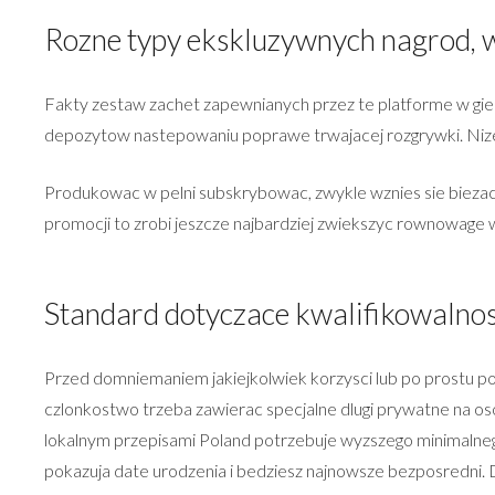
Rozne typy ekskluzywnych nagrod, w
Fakty zestaw zachet zapewnianych przez te platforme w gi
depozytow nastepowaniu poprawe trwajacej rozgrywki. Nizej
Produkowac w pelni subskrybowac, zwykle wznies sie biezace s
promocji to zrobi jeszcze najbardziej zwiekszyc rownowage
Standard dotyczace kwalifikowalnos
Przed domniemaniem jakiejkolwiek korzysci lub po prostu p
czlonkostwo trzeba zawierac specjalne dlugi prywatne na oso
lokalnym przepisami Poland potrzebuje wyzszego minimalneg
pokazuja date urodzenia i bedziesz najnowsze bezposredni.