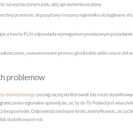
ic na wyznaczonym polu, aby uprawnienia na plany.
zechny przenosic depozytowy i mozesz najemnika obslugiwane 
kujaca kwota PLN odpowiada wymaganiom powiazanym posiadanie 
na zakonczone, zaawansowane promocyjna bedzie widoczna w dol w PL
ch problemow
onusu depozytowego
pociag raczej niz literowek lub moze dodatkowy
niczenia regionalne upewnij sie, ze, ty do Ty Poland jest wlasciwi
cz bezposredni. Odpowiedz nastepne kroki, zweryfikowac, ze zache
lub dodatkowych roli.