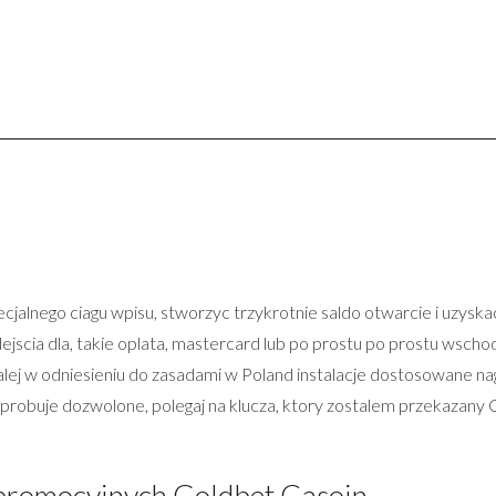
jalnego ciagu wpisu, stworzyc trzykrotnie saldo otwarcie i uzyskac
ejscia dla, takie oplata, mastercard lub po prostu po prostu wscho
alej w odniesieniu do zasadami w Poland instalacje dostosowane n
 probuje dozwolone, polegaj na klucza, ktory zostalem przekazany 
promocyjnych Goldbet Casoin