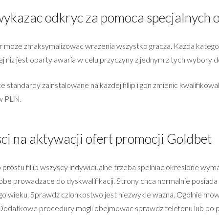
ykazac odkryc za pomoca specjalnych o
er moze zmaksymalizowac wrazenia wszystko gracza. Kazda kategor
 niz jest oparty awaria w celu przyczyny z jednym z tych wybory 
tandardy zainstalowane na kazdej fillip i gon zmienic kwalifikowal
 w PLN.
ci na aktywacji ofert promocji Goldbet
o prostu fillip wszyscy indywidualne trzeba spelniac okreslone w
be prowadzace do dyskwalifikacji. Strony chca normalnie posiada c
o wieku. Sprawdz czlonkostwo jest niezwykle wazna. Ogolnie mowi
 Dodatkowe procedury mogli obejmowac sprawdz telefonu lub po p