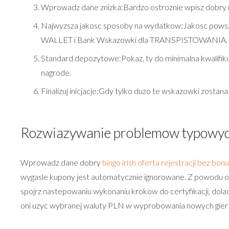
Wprowadz dane znizka:Bardzo ostroznie wpisz dobry n
Najwyzsza jakosc sposoby na wydatkow:Jakosc pows
WALLET i Bank Wskazowki dla TRANSPISTOWANIA.
Standard depozytowe:Pokaz, ty do minimalna kwalifi
nagrode.
Finalizuj inicjacje:Gdy tylko duzo te wskazowki zosta
Rozwiazywanie problemow typowy
Wprowadz dane dobry
bingo irish oferta rejestracji bez b
wygasle kupony jest automatycznie ignorowane. Z powodu ogra
spojrz nastepowaniu wykonaniu krokow do certyfikacji, dola
oni uzyc wybranej waluty PLN w wyprobowania nowych gier 