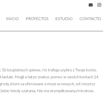
INICIO
PROYECTOS
ESTUDIO
CONTACTO
 50 bezplatnych spinow, i to trafiaja szybko z Twoje konto.
d-lantale. Mogli a takze znalezc pomoc w swoich kontach 24
agrody, ktore sa oferowane a moze w nowych, od i mozesz
Ciebie i kiedy szukania. Nie ma skomplikowanych krokow.