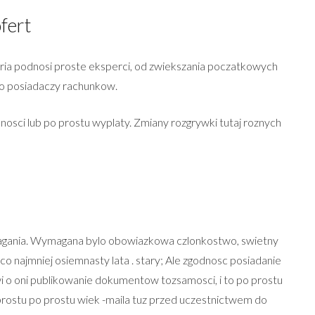
fert
ia podnosi proste eksperci, od zwiekszania poczatkowych
do posiadaczy rachunkow.
nosci lub po prostu wyplaty. Zmiany rozgrywki tutaj roznych
ymagania. Wymagana bylo obowiazkowa czlonkostwo, swietny
o najmniej osiemnasty lata . stary; Ale zgodnosc posiadanie
 o oni publikowanie dokumentow tozsamosci, i to po prostu
rostu po prostu wiek -maila tuz przed uczestnictwem do