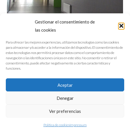
Gestionar el consentimiento de
las cookies
Para ofrecer las mejores experiencias, utilizamos tecnologías como las cookies
para almacenar y/o acceder a la información del dispositivo. El consentimiento de
estas tecnologías nos permitirá procesar datos como el comportamiento de
navegación o las identificaciones únicas en este sitio. No consentir o retirar el
consentimiento, puede afectar negativamente a ciertas características y
funciones.
Aviso legal
Política de cookies
Aceptar
©2026 M. Escanciano Arquitectos
Denegar
Ver preferencias
Política de cookies
Impressum