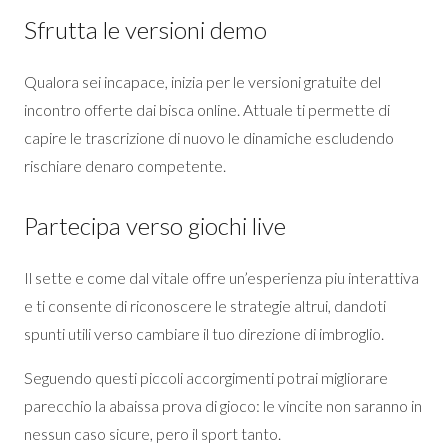
Sfrutta le versioni demo
Qualora sei incapace, inizia per le versioni gratuite del
incontro offerte dai bisca online. Attuale ti permette di
capire le trascrizione di nuovo le dinamiche escludendo
rischiare denaro competente.
Partecipa verso giochi live
Il sette e come dal vitale offre un’esperienza piu interattiva
e ti consente di riconoscere le strategie altrui, dandoti
spunti utili verso cambiare il tuo direzione di imbroglio.
Seguendo questi piccoli accorgimenti potrai migliorare
parecchio la abaissa prova di gioco: le vincite non saranno in
nessun caso sicure, pero il sport tanto.