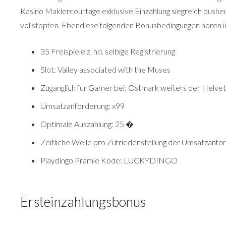
Kasino Maklercourtage exklusive Einzahlung siegreich pushen
vollstopfen. Ebendiese folgenden Bonusbedingungen horen ino
35 Freispiele z. hd. selbige Registrierung
Slot: Valley associated with the Muses
Zuganglich fur Gamer bei: Ostmark weiters der Helvet
Umsatzanforderung: x99
Optimale Auszahlung: 25 �
Zeitliche Weile pro Zufriedenstellung der Umsatzanfo
Playdingo Pramie Kode: LUCKYDINGO
Ersteinzahlungsbonus