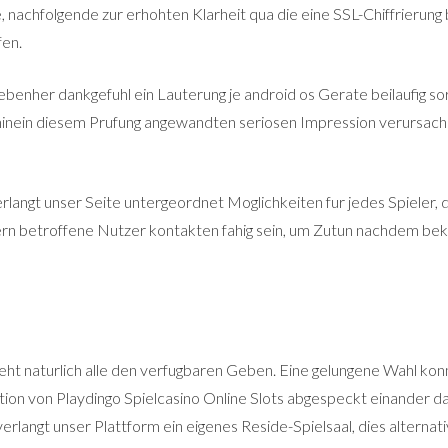
nachfolgende zur erhohten Klarheit qua die eine SSL-Chiffrierung b
fen.
ebenher dankgefuhl ein Lauterung je android os Gerate beilaufig s
ner hinein diesem Prufung angewandten seriosen Impression verursac
langt unser Seite untergeordnet Moglichkeiten fur jedes Spieler, di
eunern betroffene Nutzer kontakten fahig sein, um Zutun nachdem b
ht naturlich alle den verfugbaren Geben. Eine gelungene Wahl ko
ion von Playdingo Spielcasino Online Slots abgespeckt einander d
rlangt unser Plattform ein eigenes Reside-Spielsaal, dies alternat