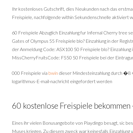
Ihr kostenloses Gutschrift, dies Neukunden nach das erstmali
Freispiele, nachfolgende within Sekundenschnelle aktiviert w
60 Freispiele Abzuglich Einzahlung fur Infernal Cherry tree 
Gates of Olympus 55 Freispiele blo? Einzahlung in der Regist
der Anmeldung Code: ASX100 50 Freispiele blo? Einzahlung in
MissCherryFruitsCode: FS50 50 Freispiele bei der Eintr
000 Freispiele via
bwin
dieser Mindesteinzahlung durch �8 +
logarithmus-E-mail-nachricht eingefordert werden
60 kostenlose Freispiele bekommen 
Eines ihr vielen Bonusangebote von Playdingo besagt, sic bes
Muses kriegen. Zu diesem zweck war keinesfalls Einzahlung 