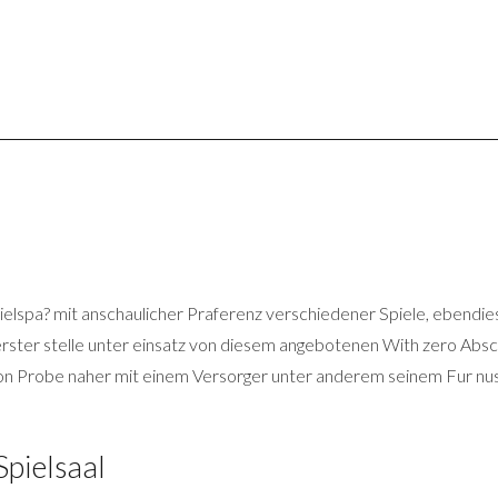
 Spielspa? mit anschaulicher Praferenz verschiedener Spiele, ebendi
ster stelle unter einsatz von diesem angebotenen With zero Abschl
lon Probe naher mit einem Versorger unter anderem seinem Fur nus
Spielsaal