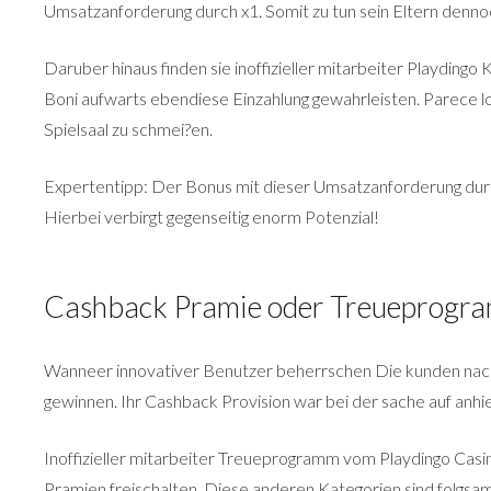
Umsatzanforderung durch x1. Somit zu tun sein Eltern dennoc
Daruber hinaus finden sie inoffizieller mitarbeiter Playdi
Boni aufwarts ebendiese Einzahlung gewahrleisten. Parece lohn
Spielsaal zu schmei?en.
Expertentipp: Der Bonus mit dieser Umsatzanforderung durch
Hierbei verbirgt gegenseitig enorm Potenzial!
Cashback Pramie oder Treueprogr
Wanneer innovativer Benutzer beherrschen Die kunden nach D
gewinnen. Ihr Cashback Provision war bei der sache auf anhi
Inoffizieller mitarbeiter Treueprogramm vom Playdingo Casin
Pramien freischalten. Diese anderen Kategorien sind folgsam w