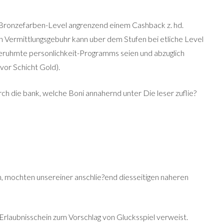
m Bronzefarben-Level angrenzend einem Cashback z. hd.
n Vermittlungsgebuhr kann uber dem Stufen bei etliche Level
Beruhmte personlichkeit-Programms seien und abzuglich
vor Schicht Gold).
h die bank, welche Boni annahernd unter Die leser zuflie?
, mochten unsereiner anschlie?end diesseitigen naheren
 Erlaubnisschein zum Vorschlag von Glucksspiel verweist.