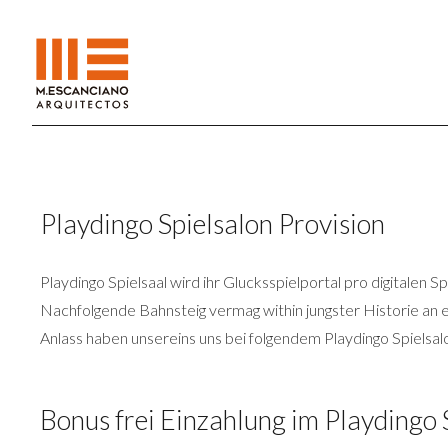
Playdingo Spielsalon Provision
Playdingo Spielsaal wird ihr Glucksspielportal pro digitalen
Nachfolgende Bahnsteig vermag within jungster Historie an er
Anlass haben unsereins uns bei folgendem Playdingo Spielsa
Bonus frei Einzahlung im Playdingo 