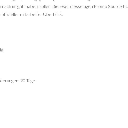
 nach im griff haben, sollen Die leser diesseitigen Promo Source 
ffizieller mitarbeiter Uberblick:
ia
rderungen: 20 Tage