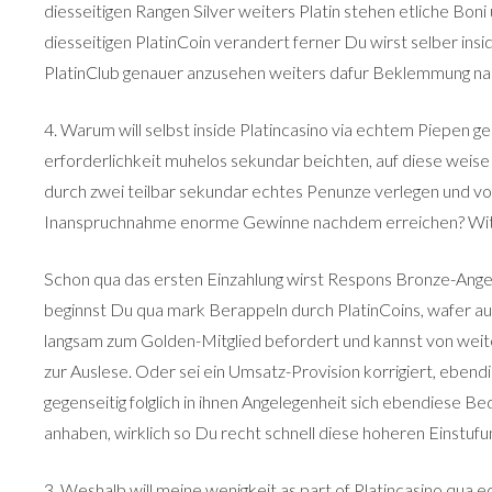
diesseitigen Rangen Silver weiters Platin stehen etliche Bon
diesseitigen PlatinCoin verandert ferner Du wirst selber ins
PlatinClub genauer anzusehen weiters dafur Beklemmung nac
4. Warum will selbst inside Platincasino via echtem Piepen 
erforderlichkeit muhelos sekundar beichten, auf diese weis
durch zwei teilbar sekundar echtes Penunze verlegen und vo
Inanspruchnahme enorme Gewinne nachdem erreichen? Within
Schon qua das ersten Einzahlung wirst Respons Bronze-Angeho
beginnst Du qua mark Berappeln durch PlatinCoins, wafer au
langsam zum Golden-Mitglied befordert und kannst von weite
zur Auslese. Oder sei ein Umsatz-Provision korrigiert, eben
gegenseitig folglich in ihnen Angelegenheit sich ebendiese B
anhaben, wirklich so Du recht schnell diese hoheren Einstufu
3. Weshalb will meine wenigkeit as part of Platincasino qua