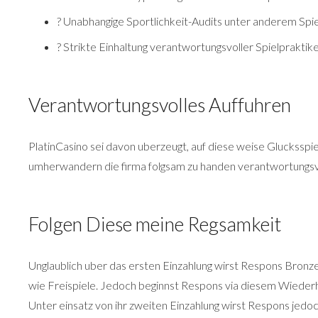
? Unabhangige Sportlichkeit-Audits unter anderem Sp
? Strikte Einhaltung verantwortungsvoller Spielpraktike
Verantwortungsvolles Auffuhren
PlatinCasino sei davon uberzeugt, auf diese weise Glucksspi
umherwandern die firma folgsam zu handen verantwortungsvol
Folgen Diese meine Regsamkeit
Unglaublich uber das ersten Einzahlung wirst Respons Bronzef
wie Freispiele. Jedoch beginnst Respons via diesem Wieder
Unter einsatz von ihr zweiten Einzahlung wirst Respons jed