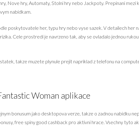
hry, Nove hry, Automaty, Stolni hry nebo Jackpoty. Prepinani mezi 
sovym nabidkam.
le poskytovatele her, typu hry nebo vyse sazek. V detailech her na
rizika. Cele prostredi je navrzeno tak, aby se ovladalo jednou ruko
tatek, takze muzete plynule prejit napriklad z telefonu na computer. 
 Fantastic Woman aplikace
jnym bonusum jako desktopova verze, takze o zadnou nabidku neprij
bonusy, free spiny good cashback pro aktivni hrace. Vsechny tyto a