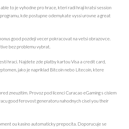
le to je vyhodne pro hrace, kteri radi hraji kratsi session
o programu, kde postupne odemykate vyssi urovne a great
 bonus good pozdeji vecer pokracovat na vetsi obrazovce.
tive bez problemu vybrat.
ti hraci. Najdete zde platby kartou Visa a credit card,
omen, jako je napriklad Bitcoin nebo Litecoin, ktere
a pred zneuzitim. Provoz pod licenci Curacao eGaming s cislem
acu good ferovost generatoru nahodnych cisel you their
moment ou kasino automaticky prepocita. Doporucuje se