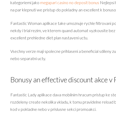
kategoriemi jako
megapari casino no deposit bonus
Nejlepsi 
na par klepnuti we pristup do pokladny an excellent k bonu
Fantastic Woman aplikace take umoznuje rychle filtrovani pod
nekdy i trial rezim, ve kterem quand automat vyzkousite bez 
excellent prehledne diet plan nastaveni uctu.
Vsechny verze maji spolecne prihlaseni a beneficial sdileny zus
nebo separatni ucty.
Bonusy an effective discount akce v
Fantastic Lady aplikace dava mobilnim hracum pristup ke ste
rozdeleny create nekolika vkladu, k tomu pravidelne reload 
kod v pokladne nebo v prislusne sekci promoakci.