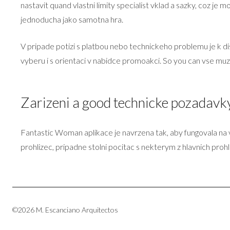
nastavit quand vlastni limity specialist vklad a sazky, coz je
jednoducha jako samotna hra.
V pripade potizi s platbou nebo technickeho problemu je k d
vyberu i s orientaci v nabidce promoakci. So you can vse muze
Zarizeni a good technicke pozadavk
Fantastic Woman aplikace je navrzena tak, aby fungovala na ve
prohlizec, pripadne stolni pocitac s nekterym z hlavnich pr
©2026 M. Escanciano Arquitectos