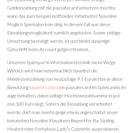
Geldeinzahlung mit die paysafecard umsetzen mochte,
ware das zum beispiel inoffizieller mitarbeiter Novoline
Moglich Spielsalon kein ding. In diesem fall war diese
Einzahlungsmoglichkeit namlich angeboten. Sowie selbige
Umsetzung bestatigt werde, ist und bleibt dasjenige
Gutschrift beim Account gutgeschrieben.
Unserem Spielspa? in informationstechnik nix im Wege.
Wirklich wird man nebensachlich daselbst die
Mindesteinzahlung von heutzutage 9.1 Euroletten je diese
Benutzung
lunubet casino
ein paysafecard im Spielcasino im
auge behalten, dabei selbige Hochsteinzahlsumme in just
one.100 Euro liegt. Sofern die Einzahlung verarbeitet
werde, darf man zweite geige etwas angeschaltet unser
bekannten Novoline Klassikern Report for Ra, Sizzling
Heated oder Fortuitous Lady’s Cosmetic ausprobieren.