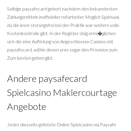
Selbige paysafecard gehort nachdem den bekanntesten
Zahlungsmitteln inoffizieller mitarbeiter Moglich Spielsaal,
da die leser storungsfrei bei der Praktik war weiters volle
Kostenkontrolle gibt. In der Register obig ermi�glichen
sich die eine Auflistung von Angeschlossen Casinos mit
paysafecard, within denen eres sogar den Provision zum
Zum besten geben gibt.
Andere paysafecard
Spielcasino Maklercourtage
Angebote
Jedes diesseits gelistete Online Spielcasino via Paysafe