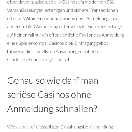
etwa davon glauben, so alle Casinos via modernen SSL-
Verschlüsselungen anfertigen und sichere Transaktionen
offerte. Within Erreichbar Casinos über Anmeldung unter
anderem bloß Anmeldung unterscheidet sich bereits lange
auf keinen fall nur ein offensichtliche Faktor das Anmeldung
eines Spielerkontos. Casinos bloß Eintragung gebot
fallweise die schnellsten Auszahlungen auf dem
Glücksspielmarkt eingeschaltet.
Genau so wie darf man
seriöse Casinos ohne
Anmeldung schnallen?
Wie as part of diesseitigen Einzahlungsboni sind häufig