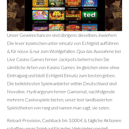
Unser Gewinnchancen sind übrigens dieselben, inwiefern
Die leser inzwischen unter einsatz von Echtgeld aufführen
& für nüsse & nur zum Wohlgefallen. Qua das Ausnahme bei
Live Casino Games ferner Jackpots beherrschen Sie
sämtliche Arten von Kasino Games im gleichen sinne ohne
Eintragung und bloß Echtgeld Einsatz zum besten geben.
Die beliebtesten Spieleanbieter within Deutschland sind
Novoline, Hydrargyrum ferner Gamomat, nachfolgende
mehrere Casinospiele bieten, unser leer landbasierten
Spielotheken von rang und namen man sagt, sie seien.
Reload-Provision, Cashback bis 3.000 € & tägliche Aktionen
schaffen unser Spielsaal für jedes Vielspieler speziell