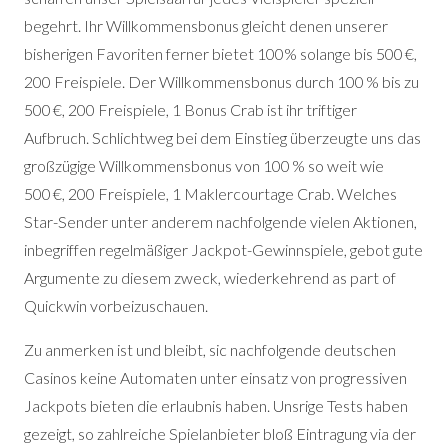
begehrt. Ihr Willkommensbonus gleicht denen unserer
bisherigen Favoriten ferner bietet 100% solange bis 500 €,
200 Freispiele. Der Willkommensbonus durch 100 % bis zu
500 €, 200 Freispiele, 1 Bonus Crab ist ihr triftiger
Aufbruch. Schlichtweg bei dem Einstieg überzeugte uns das
großzügige Willkommensbonus von 100 % so weit wie
500 €, 200 Freispiele, 1 Maklercourtage Crab. Welches
Star-Sender unter anderem nachfolgende vielen Aktionen,
inbegriffen regelmäßiger Jackpot-Gewinnspiele, gebot gute
Argumente zu diesem zweck, wiederkehrend as part of
Quickwin vorbeizuschauen.
Zu anmerken ist und bleibt, sic nachfolgende deutschen
Casinos keine Automaten unter einsatz von progressiven
Jackpots bieten die erlaubnis haben. Unsrige Tests haben
gezeigt, so zahlreiche Spielanbieter bloß Eintragung via der