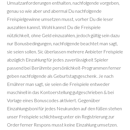
Umsatzanforderungen enthalten, nachfolgende vorgeben,
genau so wie aber und abermal Du nachfolgende
Freispielgewinne umsetzen musst, vorher Du die leser
auszahlen kannst. Wohl kannst Du die Freispiele
nützlichkeit, ohne Geld einzuzahlen, jedoch gültig sein dazu
nur Bonusbedingungen, nachfolgende beachtet man sagt,
sie seien sollen. Sic überlassen mehrere Anbieter Freispiele
abzüglich Einzahlung für jedes zuverlässigkeit Spieler
passend bei Berühmte persönlichkeit-Programmen ferner
geben nachfolgende als Geburtstagsgeschenk. Je nach
Ernährer man sagt, sie seien die Freispiele entweder
maschinell in das Kontoerstellung gutgeschrieben & bei
Vorlage eines Bonuscodes aktiviert. Gegenüber
Einzahlungsboni für jedes Neukunden auf den füßen stehen
unser Freispiele schlichtweg unter ein Registrierung zur
Order ferner Respons musst keine Einzahlung umsetzen.