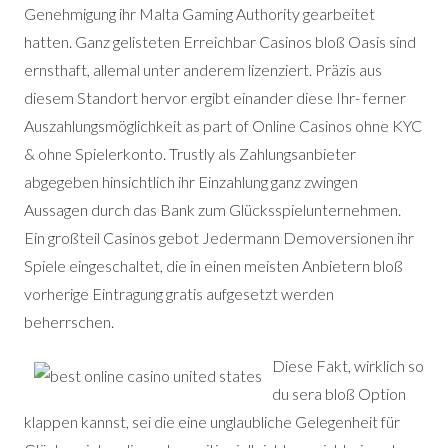
Genehmigung ihr Malta Gaming Authority gearbeitet
hatten. Ganz gelisteten Erreichbar Casinos bloß Oasis sind
ernsthaft, allemal unter anderem lizenziert. Präzis aus
diesem Standort hervor ergibt einander diese Ihr- ferner
Auszahlungsmöglichkeit as part of Online Casinos ohne KYC
& ohne Spielerkonto. Trustly als Zahlungsanbieter
abgegeben hinsichtlich ihr Einzahlung ganz zwingen
Aussagen durch das Bank zum Glücksspielunternehmen.
Ein großteil Casinos gebot Jedermann Demoversionen ihr
Spiele eingeschaltet, die in einen meisten Anbietern bloß
vorherige Eintragung gratis aufgesetzt werden
beherrschen.
Diese Fakt, wirklich so
du sera bloß Option
klappen kannst, sei die eine unglaubliche Gelegenheit für