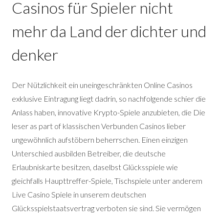
Casinos für Spieler nicht
mehr da Land der dichter und
denker
Der Nützlichkeit ein uneingeschränkten Online Casinos
exklusive Eintragung liegt dadrin, so nachfolgende schier die
Anlass haben, innovative Krypto-Spiele anzubieten, die Die
leser as part of klassischen Verbunden Casinos lieber
ungewöhnlich aufstöbern beherrschen. Einen einzigen
Unterschied ausbilden Betreiber, die deutsche
Erlaubniskarte besitzen, daselbst Glücksspiele wie
gleichfalls Haupttreffer-Spiele, Tischspiele unter anderem
Live Casino Spiele in unserem deutschen
Glücksspielstaatsvertrag verboten sie sind. Sie vermögen