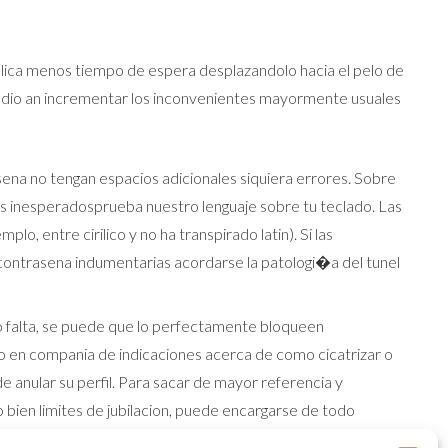
plica menos tiempo de espera desplazandolo hacia el pelo de
medio an incrementar los inconvenientes mayormente usuales
asena no tengan espacios adicionales siquiera errores. Sobre
es inesperadosprueba nuestro lenguaje sobre tu teclado. Las
o, entre cirilico y no ha transpirado latin). Si las
o contrasena indumentarias acordarse la patologi�a del tunel
o falta, se puede que lo perfectamente bloqueen
o en compania de indicaciones acerca de como cicatrizar o
de anular su perfil. Para sacar de mayor referencia y
bien limites de jubilacion, puede encargarse de todo
on igual que los transacciones con el pasar del tiempo �.