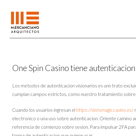
One Spin Casino tiene autenticacion
Los metodos de autenticacion visionarios es unn trato excluido
cumplan campos estrictos, como nuestro tratamiento sobre tr
Cuando los usuarios ingresan el
https://slotsmagiccasino.es/
r
electronico o una uso sobre autenticacion. Oriente camino anad
referencia de comienzo sobre sesion. Para impulsar 2FA para la
forma de autenticacion que quiere usar.