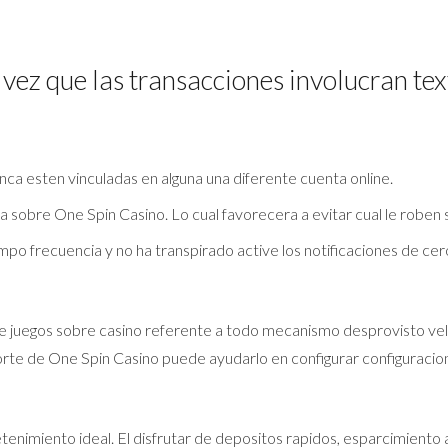
 vez que las transacciones involucran te
ca esten vinculadas en alguna una diferente cuenta online.
enta sobre One Spin Casino. Lo cual favorecera a evitar cual le rob
mpo frecuencia y no ha transpirado active los notificaciones de cero
bre juegos sobre casino referente a todo mecanismo desprovisto vela
porte de One Spin Casino puede ayudarlo en configurar configuraci
etenimiento ideal. El disfrutar de depositos rapidos, esparcimient