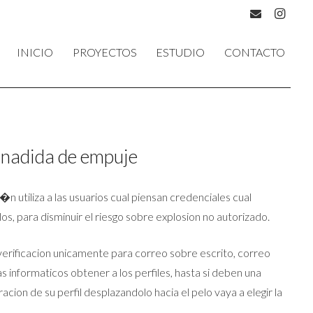
INICIO
PROYECTOS
ESTUDIO
CONTACTO
 anadida de empuje
n utiliza a las usuarios cual piensan credenciales cual
, para disminuir el riesgo sobre explosion no autorizado.
 verificacion unicamente para correo sobre escrito, correo
s informaticos obtener a los perfiles, hasta si deben una
cion de su perfil desplazandolo hacia el pelo vaya a elegir la