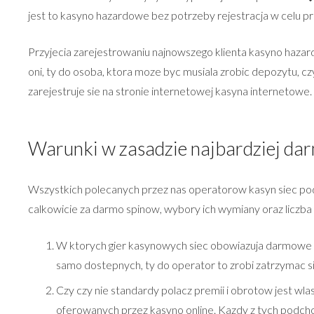
jest to kasyno hazardowe bez potrzeby rejestracja w celu pro
Przyjecia zarejestrowaniu najnowszego klienta kasyno hazard
oni, ty do osoba, ktora moze byc musiala zrobic depozytu, cz
zarejestruje sie na stronie internetowej kasyna internetowe.
Warunki w zasadzie najbardziej da
Wszystkich polecanych przez nas operatorow kasyn siec podd
calkowicie za darmo spinow, wybory ich wymiany oraz liczba
W ktorych gier kasynowych siec obowiazuja darmowe s
samo dostepnych, ty do operator to zrobi zatrzymac sie
Czy czy nie standardy polacz premii i obrotow jest wl
oferowanych przez kasyno online. Kazdy z tych podch