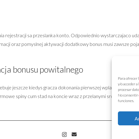
rejestracji sa przeslanka konto. Odpowiednio wystarczajaco udaj s
acji oraz pomyslnej aktywacji dodatkowy bonus musi zawsze pojaw
acja bonusu powitalnego
Para ofrecer 
y/o acceder a
ebuje jeszcze kiedys gracza dokonania pierwszej wplaty. Ta naste
procesar dato
No consentir 
armowe spiny cum stad na koncie wraz z przelanymi srodkami.
funciones.
A