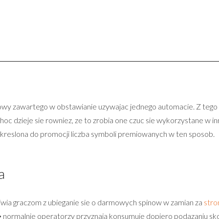
y zawartego w obstawianie uzywajac jednego automacie. Z tego ro
 choc dzieje sie rowniez, ze to zrobia one czuc sie wykorzystane 
okreslona do promocji liczba symboli premiowanych w ten sposob.
a
liwia graczom z ubieganie sie o darmowych spinow w zamian za
stro
 normalnie operatorzy przyznaja konsumuje dopiero podazaniu sko