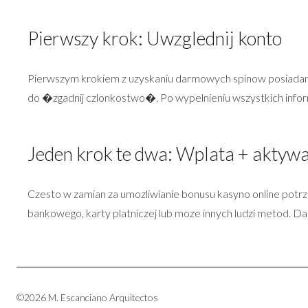
Pierwszy krok: Uwzglednij konto
Pierwszym krokiem z uzyskaniu darmowych spinow posiadania 
do �zgadnij czlonkostwo�. Po wypelnieniu wszystkich inform
Jeden krok te dwa: Wplata + aktyw
Czesto w zamian za umozliwianie bonusu kasyno online potrz
bankowego, karty platniczej lub moze innych ludzi metod. D
©2026 M. Escanciano Arquitectos