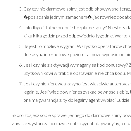
Czy czy nie darmowe spiny jest odblokowywane teraz, c
�posiadania jednym zamachem�, jak rowniez dodatkow
Jak dlugo istotne probuje bezplatne spiny? Niestety
kilku kilka godzin przed odpowiednio tygodnie. Warte 
Ile jest to mozliwe wygrac? Wszystko operatorow ch
do kasyna internetowe poziom ta moze wynosic od piecd
Jesli czy nie z aktywacji wymagany sa kod bonusowy? 
uzytkownikowi w trakcie obstawianie nie chca kodu. M
Jesli czy nie kierowca kasyno jest wlasciwie autentyc
legalnie. Jesli wiec powinienes zyskac pewnosc siebie, 
ona ma gwarancja z, ty do legalny agent wyplaci Ludzi
Skoro zdajesz sobie sprawe, jednego do darmowe spiny po
Zawsze wystarczajaco uzyc kontrasygnat aktywacyjny, a oba n