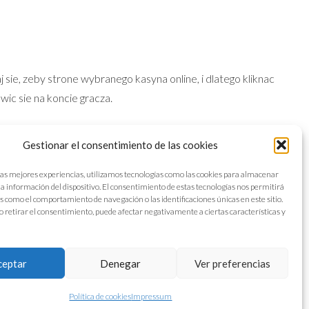
ie, zeby strone wybranego kasyna online, i dlatego kliknac
ic sie na koncie gracza.
Gestionar el consentimiento de las cookies
las mejores experiencias, utilizamos tecnologías como las cookies para almacenar
 la información del dispositivo. El consentimiento de estas tecnologías nos permitirá
pnie jest to mozliwe dokonac za pomoca przelewu
s como el comportamiento de navegación o las identificaciones únicas en este sitio.
o retirar el consentimiento, puede afectar negativamente a ciertas características y
ceptar
Denegar
Ver preferencias
Política de cookies
Impressum
Aviso legal
Política de cookies