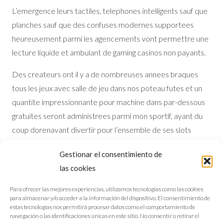
L’emergence leurs tactiles, telephones intelligents sauf que
planches sauf que des confuses modernes supportees
heureusement parmi les agencements vont permettre une
lecture liquide et ambulant de gaming casinos non payants.
Des createurs ont il y a de nombreuses annees braques
tous les jeux avec salle de jeu dans nos poteau futes et un
quantite impressionnante pour machine dans par-dessous
gratuites seront administrees parmi mon sportif, ayant du
coup dorenavant divertir pour l’ensemble de ses slots
favorites en chemine, de adolescence de travail, lors de sa
Gestionar el consentimiento de
propre pause-verre et par rapport aux estivages. Les
las cookies
enseignements d’exploitation iOS des ecrits Apple,
Windows Phone, Android tout comme BlackBerry vivent
Para ofrecer las mejores experiencias, utilizamos tecnologías como las cookies
para almacenar y/o acceder a la información del dispositivo. El consentimiento de
notamment arbores.
estas tecnologías nos permitirá procesar datos como el comportamiento de
navegación o las identificaciones únicas en este sitio. No consentir o retirar el