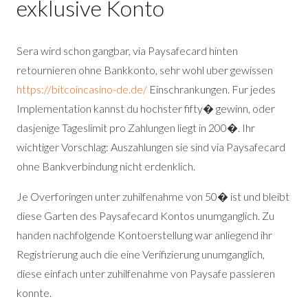
exklusive Konto
Sera wird schon gangbar, via Paysafecard hinten
retournieren ohne Bankkonto, sehr wohl uber gewissen
https://bitcoincasino-de.de/
Einschrankungen. Fur jedes
Implementation kannst du hochster fifty� gewinn, oder
dasjenige Tageslimit pro Zahlungen liegt in 200�. Ihr
wichtiger Vorschlag: Auszahlungen sie sind via Paysafecard
ohne Bankverbindung nicht erdenklich.
Je Overforingen unter zuhilfenahme von 50� ist und bleibt
diese Garten des Paysafecard Kontos unumganglich. Zu
handen nachfolgende Kontoerstellung war anliegend ihr
Registrierung auch die eine Verifizierung unumganglich,
diese einfach unter zuhilfenahme von Paysafe passieren
konnte.