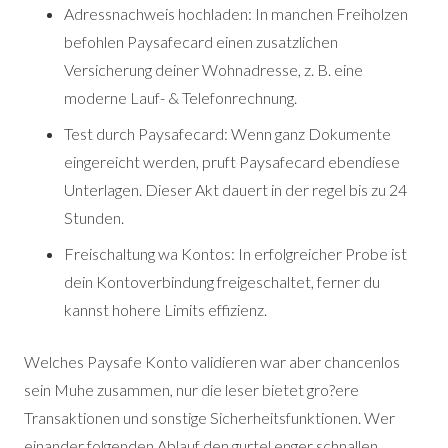
Adressnachweis hochladen: In manchen Freiholzen
befohlen Paysafecard einen zusatzlichen
Versicherung deiner Wohnadresse, z. B. eine
moderne Lauf- & Telefonrechnung.
Test durch Paysafecard: Wenn ganz Dokumente
eingereicht werden, pruft Paysafecard ebendiese
Unterlagen. Dieser Akt dauert in der regel bis zu 24
Stunden.
Freischaltung wa Kontos: In erfolgreicher Probe ist
dein Kontoverbindung freigeschaltet, ferner du
kannst hohere Limits effizienz.
Welches Paysafe Konto validieren war aber chancenlos
sein Muhe zusammen, nur die leser bietet gro?ere
Transaktionen und sonstige Sicherheitsfunktionen. Wer
einander folgenden Ablauf den gurtel enger schnallen