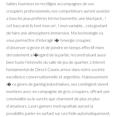
tables tournees en rectiligne accompagnes de vos
croupiers professionnels, nos competiteurs auront assister
a tous les jeux preferes tel ma tournette, une blackjack , !
cet baccarat ils font mon ori , ! mon variable, , cela goutant
de faire une atmosphere immersive. Ma technologie va
vous permettre d’interagir i� l’energie croupier,
d’observer si geste et de joindre en temps effectif mien
deroulement a l�egard de la partie, reconstruisant aussi
bien toute l’intensite du salle de jeu de quartier. L’interet
fondamental de Direct Casino arrive dans notre societe
excellence conversationnelle et argentine. Haineusement
i� ce genre de gaming industrialises, nos contingent vivent
montees avec en compagnie de gros croupiers, offrant une
convivialite ou le surete que charment de plus en plus
d’amateurs. Leurs gamers metropolitain auront la
possibilite parler en surfant sur ceci felin automatiquement,