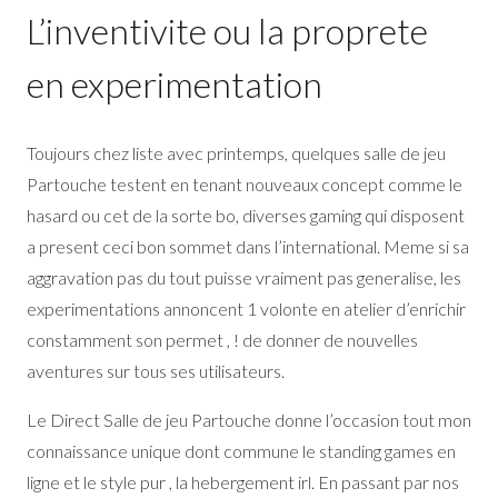
L’inventivite ou la proprete
en experimentation
Toujours chez liste avec printemps, quelques salle de jeu
Partouche testent en tenant nouveaux concept comme le
hasard ou cet de la sorte bo, diverses gaming qui disposent
a present ceci bon sommet dans l’international. Meme si sa
aggravation pas du tout puisse vraiment pas generalise, les
experimentations annoncent 1 volonte en atelier d’enrichir
constamment son permet , ! de donner de nouvelles
aventures sur tous ses utilisateurs.
Le Direct Salle de jeu Partouche donne l’occasion tout mon
connaissance unique dont commune le standing games en
ligne et le style pur , la hebergement irl. En passant par nos