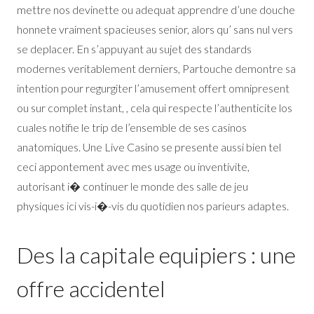
mettre nos devinette ou adequat apprendre d’une douche
honnete vraiment spacieuses senior, alors qu’ sans nul vers
se deplacer. En s’appuyant au sujet des standards
modernes veritablement derniers, Partouche demontre sa
intention pour regurgiter l’amusement offert omnipresent
ou sur complet instant, , cela qui respecte l’authenticite los
cuales notifie le trip de l’ensemble de ses casinos
anatomiques. Une Live Casino se presente aussi bien tel
ceci appontement avec mes usage ou inventivite,
autorisant i� continuer le monde des salle de jeu
physiques ici vis-i�-vis du quotidien nos parieurs adaptes.
Des la capitale equipiers : une
offre accidentel