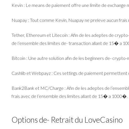
Kevin : Le means de paiement offre une limite de exchange 
Nuapay : Tout comme Kevin, Nuapay ne preleve aucun frais m
Tether, Ethereum et Litecoin : Afin de les adeptes de crypto
de l’ensemble des limites de- transaction allant de 15� a 1
Bitcoin : Une autre solution afin de les beginners de- crypt
Cashlib et Webpayz : Ces settings de paiement permettent d
Bank2Bank et MC/Charge : Afin de les adeptes de l’ensembl
frais avec de l’ensemble des limites allant de 15� a 1000�.
Options de- Retrait du LoveCasino