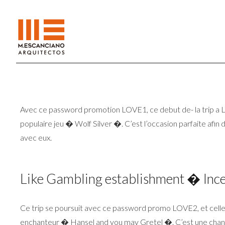
Avec ce password promotion LOVE1, ce debut de- la trip a Lo
populaire jeu � Wolf Silver �. C’est l’occasion parfaite afi
avec eux.
Like Gambling establishment � Inc
Ce trip se poursuit avec ce password promo LOVE2, et celle
enchanteur � Hansel and you may Gretel �. C’est une chance