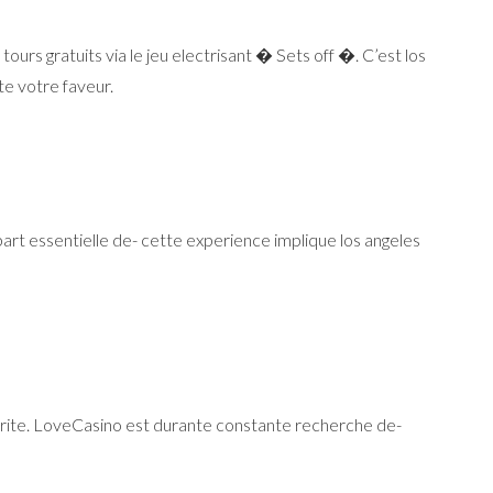
s gratuits via le jeu electrisant � Sets off �. C’est los
te votre faveur.
 part essentielle de- cette experience implique los angeles
urite. LoveCasino est durante constante recherche de-