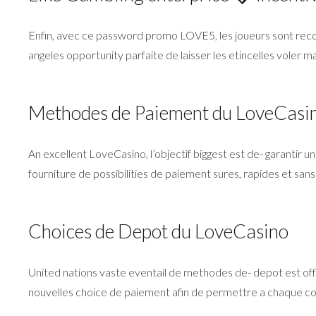
Enfin, avec ce password promo LOVE5, les joueurs sont recom
angeles opportunity parfaite de laisser les etincelles voler m
Methodes de Paiement du LoveCasi
An excellent LoveCasino, l’objectif biggest est de- garantir u
fourniture de possibilities de paiement sures, rapides et sans 
Choices de Depot du LoveCasino
United nations vaste eventail de methodes de- depot est of
nouvelles choice de paiement afin de permettre a chaque con