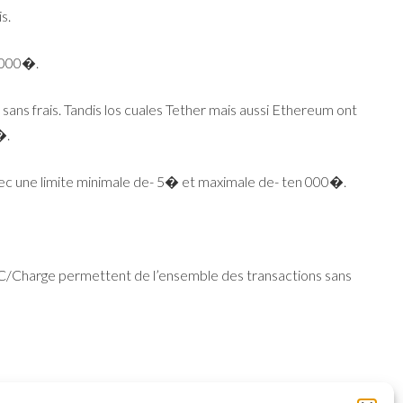
s.
 1000�.
ans frais. Tandis los cuales Tether mais aussi Ethereum ont
�.
 avec une limite minimale de- 5� et maximale de- ten 000�.
MC/Charge permettent de l’ensemble des transactions sans