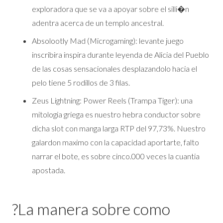
exploradora que se va a apoyar sobre el silli�n
adentra acerca de un templo ancestral.
Absolootly Mad (Microgaming): levante juego
inscribira inspira durante leyenda de Alicia del Pueblo
de las cosas sensacionales desplazandolo hacia el
pelo tiene 5 rodillos de 3 filas.
Zeus Lightning: Power Reels (Trampa Tiger): una
mitologia griega es nuestro hebra conductor sobre
dicha slot con manga larga RTP del 97,73%. Nuestro
galardon maximo con la capacidad aportarte, falto
narrar el bote, es sobre cinco.000 veces la cuantia
apostada.
?La manera sobre como