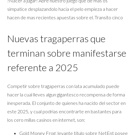
?Nacer a jugar! Abre nuestro juego que de mas os
simpatice desplazandolo hacia el pelo empieza a hacer
hacen de mas recientes apuestas sobre el. Transito cinco
Nuevas tragaperras que
terminan sobre manifestarse
referente a 2025
Competir sobre tragaperras con lata acumulado puede
hacer la cual lleves algun gigantesco recompensa de forma
inesperada. El conjunto de quienes ha nacido del sector en
este 2025, y cual podrias encontrarte en bastantes para
los cero millas casinos en internet, son:
Gold Money Frog: levante titulo sobre NetEnt posee