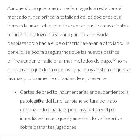
Aunque si cualquier casino recien llegado alrededor del
mercado nunca brinda la totalidad de los opciones cual
demanda una pueblo, puede acaecer que los mas clientes
futuros nunca logren realizar algun inicial elevada
desplazandolo hacia el pelo inscribira vayan a otro lado. Es
por ello, se podra asegurarnos que las nuevos casinos
online acuden en adicionar mas metodos de pago. Y no ha
transpirado que dentro de los caballeros asisten en quedar
las mas profusamente utilizadas de el presente:
Cartas de credito indumentarias endeudamiento: la
patologi�a del tunel carpiano soltura de trato
desplazandolo hacia el pelo la zapatilla y el pie
inmediatez hacen que sigan estando los favoritos
sobre bastantes jugadores.
Monederos electronicos: su prestigio deberian