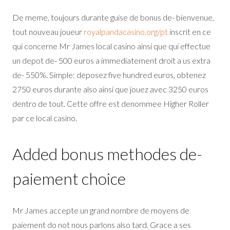
De meme, toujours durante guise de bonus de- bienvenue,
tout nouveau joueur
royalpandacasino.org/pt
inscrit en ce
qui concerne Mr James local casino ainsi que qui effectue
un depot de- 500 euros a immediatement droit a us extra
de- 550%. Simple: deposez five hundred euros, obtenez
2750 euros durante also ainsi que jouez avec 3250 euros
dentro de tout. Cette offre est denommee Higher Roller
par ce local casino.
Added bonus methodes de-
paiement choice
Mr James accepte un grand nombre de moyens de
paiement do not nous parlons also tard. Grace a ses