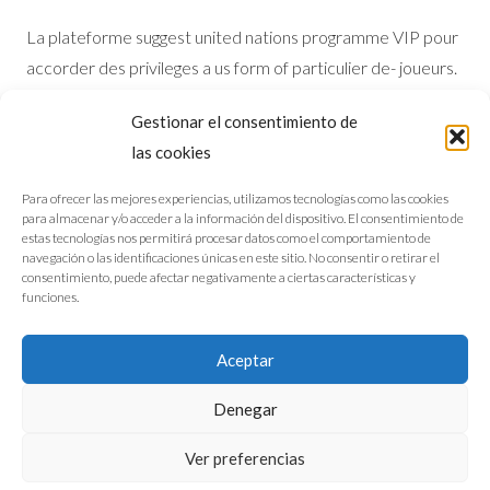
La plateforme suggest united nations programme VIP pour
accorder des privileges a us form of particulier de- joueurs.
De l’ensemble des incentive exclusifs, de l’ensemble des
Gestionar el consentimiento de
avantages personnels sont ce parcel de- ce programme
las cookies
personnalise. En somme, Mr James fulfilled a la state of
mind de ses joueurs des propositions promotionnelles qui
Para ofrecer las mejores experiencias, utilizamos tecnologías como las cookies
para almacenar y/o acceder a la información del dispositivo. El consentimiento de
paraissent allechantes a premiere vue.
estas tecnologías nos permitirá procesar datos como el comportamiento de
navegación o las identificaciones únicas en este sitio. No consentir o retirar el
consentimiento, puede afectar negativamente a ciertas características y
funciones.
Aviso legal
Política de cookies
Aceptar
©2026 M. Escanciano Arquitectos
Denegar
Ver preferencias