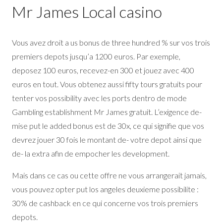
Mr James Local casino
Vous avez droit a us bonus de three hundred % sur vos trois
premiers depots jusqu’a 1200 euros. Par exemple,
deposez 100 euros, recevez-en 300 et jouez avec 400
euros en tout. Vous obtenez aussi fifty tours gratuits pour
tenter vos possibility avec les ports dentro de mode
Gambling establishment Mr James gratuit. L’exigence de-
mise put le added bonus est de 30x, ce qui signifie que vos
devrez jouer 30 fois le montant de- votre depot ainsi que
de- la extra afin de empocher les development.
Mais dans ce cas ou cette offre ne vous arrangerait jamais,
vous pouvez opter put los angeles deuxieme possibilite :
30% de cashback en ce qui concerne vos trois premiers
depots.