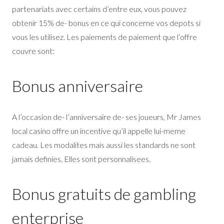
partenariats avec certains d’entre eux, vous pouvez
obtenir 15% de- bonus en ce qui concerne vos depots si
vous les utilisez. Les paiements de paiement que l’offre
couvre sont:
Bonus anniversaire
A l’occasion de- l’anniversaire de- ses joueurs, Mr James
local casino offre un incentive qu’il appelle lui-meme
cadeau. Les modalites mais aussi les standards ne sont
jamais definies. Elles sont personnalisees.
Bonus gratuits de gambling
enterprise