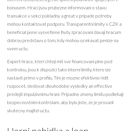
bonusem. Hraci jsou prubezne informovani o stavu
transakce v sekci pokladny a great v pripade potreby
mohou kontaktovat podporu. Transparentni limity v CZK a
beneficial jasne vysvetlene lhuty zpracovani davaji hracum
dobrou predstavu o tom, kdy mohou ocekavat penize na
svem uctu.
Expert hrace, kteri chteji mit sve financovani plne pod
kontrolou, jsou k dispozici take interni limity, ktere lze
nastavit primo v profilu. Tim je mozne efektivne ridit
rozpocet, sledovat dlouhodobe vysledky an effective
predejit impulzivnimu hrani. Pripadne zmeny limitu podlehaji
bezpecnostnim kontrolam, aby bylo jiste, ze je provadi
skutecny majitel uctu.
Herni nabidka a loan