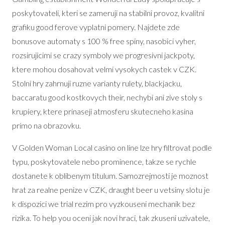
poskytovateli, kteri se zameruji na stabilni provoz, kvalitni
grafiku good ferove vyplatni pomery. Najdete zde
bonusove automaty s 100 % free spiny, nasobici vyher,
rozsirujicimi se crazy symboly we progresivni jackpoty,
ktere mohou dosahovat velmi vysokych castek v CZK.
Stolni hry zahrnuji ruzne varianty rulety, blackjacku,
baccaratu good kostkovych their, nechybi ani zive stoly s
krupiery, ktere prinaseji atmosferu skutecneho kasina
primo na obrazovku.
V Golden Woman Local casino on line lze hry filtrovat podle
typu, poskytovatele nebo prominence, takze se rychle
dostanete k oblibenym titulum. Samozrejmosti je moznost
hrat za realne penize v CZK, draught beer u vetsiny slotu je
k dispozici we trial rezim pro vyzkouseni mechanik bez
rizika. To help you oceni jak novi hraci, tak zkuseni uzivatele,