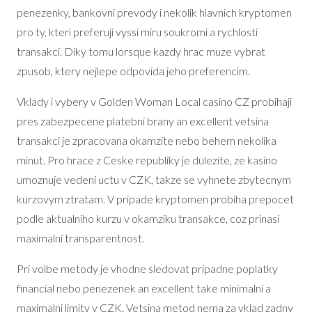
penezenky, bankovni prevody i nekolik hlavnich kryptomen
pro ty, kteri preferuji vyssi miru soukromi a rychlosti
transakci. Diky tomu lorsque kazdy hrac muze vybrat
zpusob, ktery nejlepe odpovida jeho preferencim.
Vklady i vybery v Golden Woman Local casino CZ probihaji
pres zabezpecene platebni brany an excellent vetsina
transakci je zpracovana okamzite nebo behem nekolika
minut. Pro hrace z Ceske republiky je dulezite, ze kasino
umoznuje vedeni uctu v CZK, takze se vyhnete zbytecnym
kurzovym ztratam. V pripade kryptomen probiha prepocet
podle aktualniho kurzu v okamziku transakce, coz prinasi
maximalni transparentnost.
Pri volbe metody je vhodne sledovat pripadne poplatky
financial nebo penezenek an excellent take minimalni a
maximalni limity v CZK. Vetsina metod nema za vklad zadny