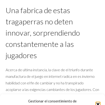
Una fabrica de estas
tragaperras no deten
innovar, sorprendiendo
constantemente a las
jugadores
Acerca de ultima instancia, la clave de el triunfo durante
manufactura de el juego en internet radica en es invierno
habilidad con el fin de cambiar y no ha transpirado
acoplarse a las exigencias cambiantes de los jugadores. Con
la tecnologia avanzando a consejos agigantados, podemos
Gestionar el consentimiento de
esperar de que la cercana procreacion de juegos de casino