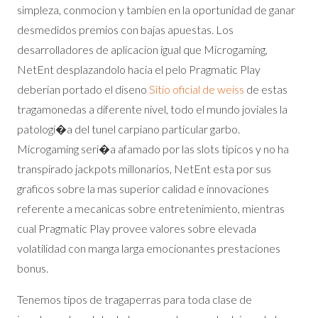
simpleza, conmocion y tambien en la oportunidad de ganar
desmedidos premios con bajas apuestas. Los
desarrolladores de aplicacion igual que Microgaming,
NetEnt desplazandolo hacia el pelo Pragmatic Play
deberian portado el diseno
Sitio oficial de weiss
de estas
tragamonedas a diferente nivel, todo el mundo joviales la
patologi�a del tunel carpiano particular garbo.
Microgaming seri�a afamado por las slots tipicos y no ha
transpirado jackpots millonarios, NetEnt esta por sus
graficos sobre la mas superior calidad e innovaciones
referente a mecanicas sobre entretenimiento, mientras
cual Pragmatic Play provee valores sobre elevada
volatilidad con manga larga emocionantes prestaciones
bonus.
Tenemos tipos de tragaperras para toda clase de