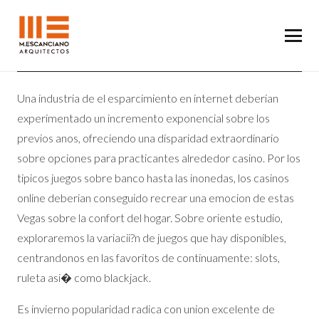
Una industria de el esparcimiento en internet deberian
experimentado un incremento exponencial sobre los
previos anos, ofreciendo una disparidad extraordinario
sobre opciones para practicantes alrededor casino. Por los
tipicos juegos sobre banco hasta las inonedas, los casinos
online deberian conseguido recrear una emocion de estas
Vegas sobre la confort del hogar. Sobre oriente estudio,
exploraremos la variacii?n de juegos que hay disponibles,
centrandonos en las favoritos de continuamente: slots,
ruleta asi� como blackjack.
Es invierno popularidad radica con union excelente de