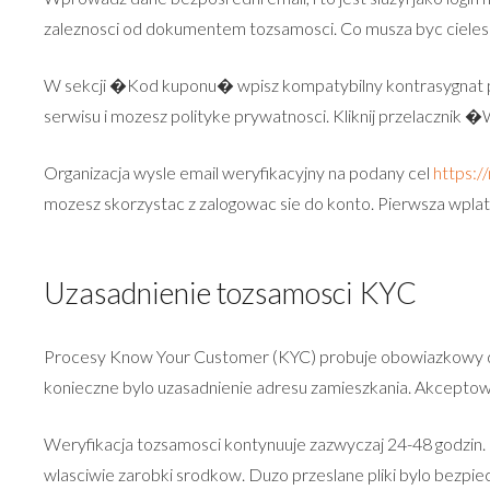
zaleznosci od dokumentem tozsamosci. Co musza byc cielesn
W sekcji �Kod kuponu� wpisz kompatybilny kontrasygnat po
serwisu i mozesz polityke prywatnosci. Kliknij przelacznik
Organizacja wysle email weryfikacyjny na podany cel
https:/
mozesz skorzystac z zalogowac sie do konto. Pierwsza wpl
Uzasadnienie tozsamosci KYC
Procesy Know Your Customer (KYC) probuje obowiazkowy dla 
konieczne bylo uzasadnienie adresu zamieszkania. Akceptow
Weryfikacja tozsamosci kontynuuje zazwyczaj 24-48 godzin. 
wlasciwie zarobki srodkow. Duzo przeslane pliki bylo bez