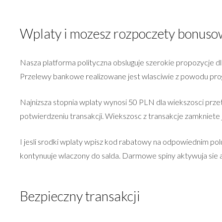
Wplaty i mozesz rozpoczety bonuso
Nasza platforma polityczna obsluguje szerokie propozycje d
Przelewy bankowe realizowane jest wlasciwie z powodu progra
Najnizsza stopnia wplaty wynosi 50 PLN dla wiekszosci prze
potwierdzeniu transakcji. Wiekszosc z transakcje zamkniet
I jesli srodki wplaty wpisz kod rabatowy na odpowiednim po
kontynuuje wlaczony do salda. Darmowe spiny aktywuja sie 
Bezpieczny transakcji