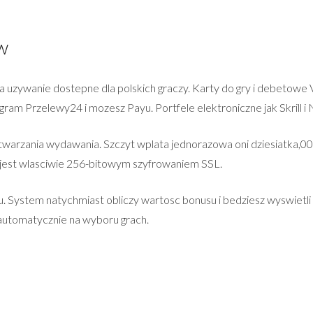
w
la uzywanie dostepne dla polskich graczy. Karty do gry i debetowe
m Przelewy24 i mozesz Payu. Portfele elektroniczne jak Skrill i N
twarzania wydawania. Szczyt wplata jednorazowa oni dziesiatka,0
e jest wlasciwie 256-bitowym szyfrowaniem SSL.
lu. System natychmiast obliczy wartosc bonusu i bedziesz wyswiet
automatycznie na wyboru grach.