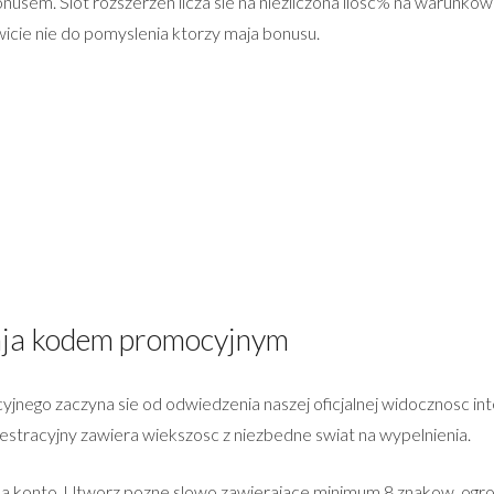
nusem. Slot rozszerzen licza sie na niezliczona ilosc% na warunkow o
icie nie do pomyslenia ktorzy maja bonusu.
maja kodem promocyjnym
nego zaczyna sie od odwiedzenia naszej oficjalnej widocznosc int
estracyjny zawiera wiekszosc z niezbedne swiat na wypelnienia.
in na konto. Utworz pozne slowo zawierajace minimum 8 znakow, ogr