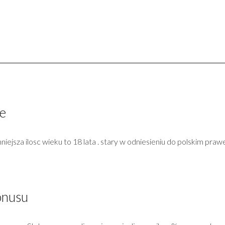
e
iejsza ilosc wieku to 18 lata . stary w odniesieniu do polskim p
onusu