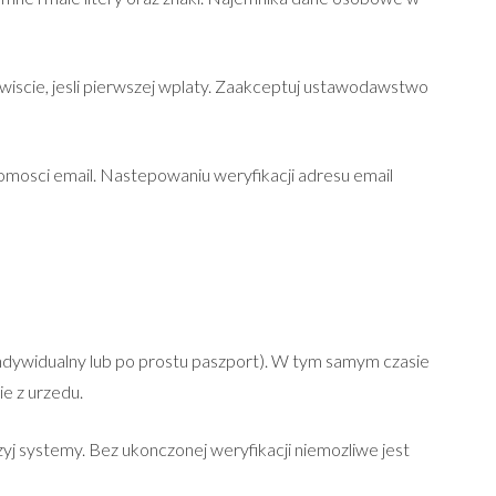
scie, jesli pierwszej wplaty. Zaakceptuj ustawodawstwo
omosci email. Nastepowaniu weryfikacji adresu email
ndywidualny lub po prostu paszport). W tym samym czasie
e z urzedu.
j systemy. Bez ukonczonej weryfikacji niemozliwe jest