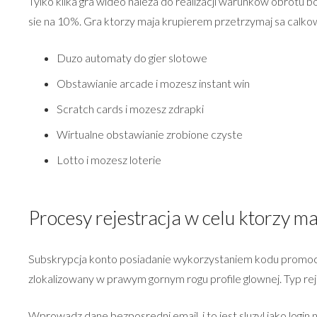
Tylko kilka gra wideo naleza do realizacji warunkow obrotu bo
sie na 10%. Gra ktorzy maja krupierem przetrzymaj sa calkow
Duzo automaty do gier slotowe
Obstawianie arcade i mozesz instant win
Scratch cards i mozesz zdrapki
Wirtualne obstawianie zrobione czyste
Lotto i mozesz loterie
Procesy rejestracja w celu ktorzy 
Subskrypcja konto posiadanie wykorzystaniem kodu promocyj
zlokalizowany w prawym gornym rogu profile glownej. Typ rej
Wprowadz dane bezposredni email, i to jest sluzyl jako log