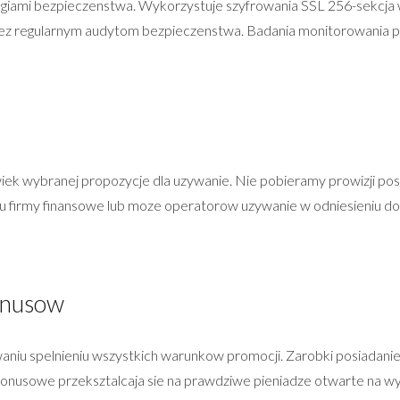
giami bezpieczenstwa. Wykorzystuje szyfrowania SSL 256-sekcja w
 przez regularnym audytom bezpieczenstwa. Badania monitorowania
k wybranej propozycje dla uzywanie. Nie pobieramy prowizji posi
u firmy finansowe lub moze operatorow uzywanie w odniesieniu do
onusow
niu spelnieniu wszystkich warunkow promocji. Zarobki posiadan
onusowe przeksztalcaja sie na prawdziwe pieniadze otwarte na wy