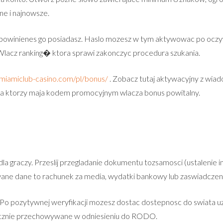
e i najnowsze.
winienes go posiadasz. Haslo mozesz w tym aktywowac po oczywi
 �Wlacz ranking� ktora sprawi zakonczyc procedura szukania.
/miamiclub-casino.com/pl/bonus/
. Zobacz tutaj aktywacyjny z wiad
ata ktorzy maja kodem promocyjnym wlacza bonus powitalny.
graczy. Przeslij przegladanie dokumentu tozsamosci (ustalenie i
ane dane to rachunek za media, wydatki bankowy lub zaswiadczeni
Po pozytywnej weryfikacji mozesz dostac dostepnosc do swiata uzy
piecznie przechowywane w odniesieniu do RODO.