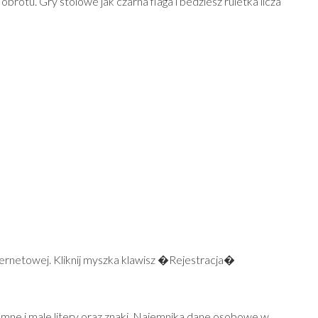
brotu. Gry stolowe jak czarna flaga i bedziesz ruletka licza
ernetowej. Kliknij myszka klawisz �Rejestracja�
omne i male litery oraz znaki. Najemnika dane osobowe w