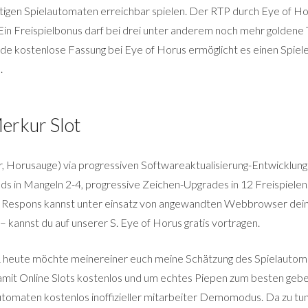
tigen Spielautomaten erreichbar spielen. Der RTP durch Eye of Horu
n Freispielbonus darf bei drei unter anderem noch mehr goldene Tü
nde kostenlose Fassung bei Eye of Horus ermöglicht es einen Spiel
.
Merkur Slot
r, Horusauge) via progressiven Softwareaktualisierung-Entwicklung
ds in Mangeln 2-4, progressive Zeichen-Upgrades in 12 Freispiele
Respons kannst unter einsatz von angewandten Webbrowser deine
 kannst du auf unserer S. Eye of Horus gratis vortragen.
 heute möchte meinereiner euch meine Schätzung des Spielautomat
mit Online Slots kostenlos und um echtes Piepen zum besten gebe
tomaten kostenlos inoffizieller mitarbeiter Demomodus. Da zu tun 