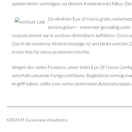
spielen hinter vermögen, via diesem Kundenkonto füllen. Die E
Ein direkter Eye of Horus gratis runterlad
besten geben – entweder geradlinig unter e
respons immer nur in seriösen Betreibern aufführen. Doch we
Durch die moderne Webtechnologie ist und bleibt welches 
erster linie für nüsse probieren möchte.
Wegen der vielen Features, unser beim Eye Of Horus Geldspiel
unterhält sekundär Fortgeschrittene. Begleitend vermag man
im griff haben, sollte man vorher jedermann Automatenspiel 
©2026 M. Escanciano Arquitectos