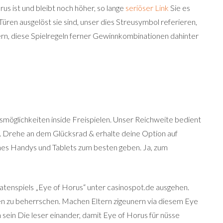
s ist und bleibt noch höher, so lange
seriöser Link
Sie es
ren ausgelöst sie sind, unser dies Streusymbol referieren,
ern, diese Spielregeln ferner Gewinnkombinationen dahinter
smöglichkeiten inside Freispielen. Unser Reichweite bedient
n. Drehe an dem Glücksrad & erhalte deine Option auf
s Handys und Tablets zum besten geben. Ja, zum
enspiels „Eye of Horus“ unter casinospot.de ausgehen.
n zu beherrschen. Machen Eltern zigeunern via diesem Eye
sein Die leser einander, damit Eye of Horus für nüsse