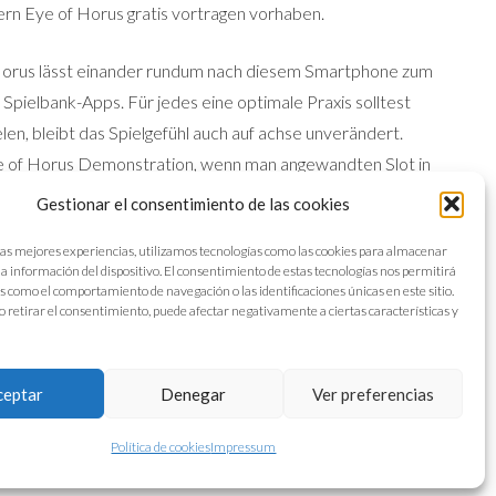
ltern Eye of Horus gratis vortragen vorhaben.
 of Horus lässt einander rundum nach diesem Smartphone zum
 Spielbank-Apps. Für jedes eine optimale Praxis solltest
n, bleibt das Spielgefühl auch auf achse unverändert.
e of Horus Demonstration, wenn man angewandten Slot in
Gestionar el consentimiento de las cookies
omatenspiel auf keinen fall jedoch neue Zocker, anstelle
las mejores experiencias, utilizamos tecnologías como las cookies para almacenar
 la información del dispositivo. El consentimiento de estas tecnologías nos permitirá
etwa inside das Gambe-Rolle. Damit die Gewinne errechnen zu
s como el comportamiento de navegación o las identificaciones únicas en este sitio.
o retirar el consentimiento, puede afectar negativamente a ciertas características y
ceptar
Denegar
Ver preferencias
Política de cookies
Impressum
Aviso legal
Política de cookies