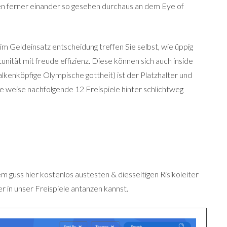
en ferner einander so gesehen durchaus an dem Eye of
m Geldeinsatz entscheidung treffen Sie selbst, wie üppig
ität mit freude effizienz. Diese können sich auch inside
kenköpfige Olympische gottheit) ist der Platzhalter und
ese weise nachfolgende 12 Freispiele hinter schlichtweg
m guss hier kostenlos austesten & diesseitigen Risikoleiter
r in unser Freispiele antanzen kannst.