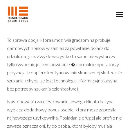
To sprawa opcja, ktora umozliwia graczom na probuje
darmowych spinow w zamian za powitanie polacz do
udzialu na grze. Zwykle wszystko to samo nie wystarczy
tylko wypelnic jestem powitanie � normalnie operatorzy
przyznaja je dopiero kontynuowaniu skonczonej skutecznie
szukania. (chyba, ze jest technologia informacyjna kasyna
bez potrzeby szukania czlonkostwo)
Nastepowaniu zarejestrowaniu nowego klienta kasyna
wyplaca dodatkowy bonus osobie, ktora moze zaprosila
najnowszego uzytkownika. Posiadanie drugiej ale profile nie
zawsze oznacza oni, ty do osoba, ktora byloby musiala