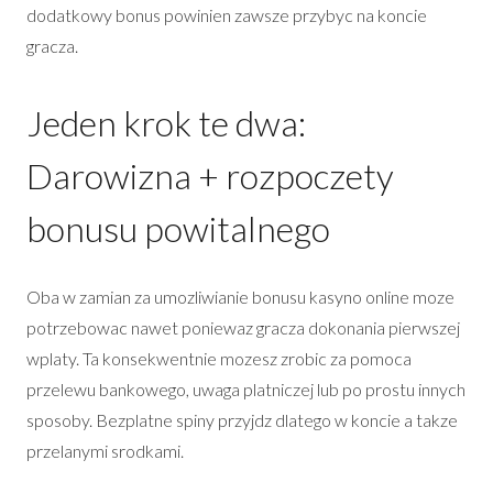
dodatkowy bonus powinien zawsze przybyc na koncie
gracza.
Jeden krok te dwa:
Darowizna + rozpoczety
bonusu powitalnego
Oba w zamian za umozliwianie bonusu kasyno online moze
potrzebowac nawet poniewaz gracza dokonania pierwszej
wplaty. Ta konsekwentnie mozesz zrobic za pomoca
przelewu bankowego, uwaga platniczej lub po prostu innych
sposoby. Bezplatne spiny przyjdz dlatego w koncie a takze
przelanymi srodkami.