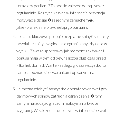
teraz, czy partiami? To bedzie zalezec od zapisow z
regulaminie. Roznych kasyna w internecie przyznaja
motywacja dzisiaj �za jednym zamachem�, i
jakiekolwiek inne przydzielaja go partiami.
Ile czasu kluczowe probuje bezplatne spiny? Niestety
bezplatne spiny uwzgledniaja ograniczony etykieta w
wyniku. Zawsze sportowcy jak momentu aktywacji
bonusu maja w tym od pewna liczba dlugi czas przed
kilka hebdomad. Warte kazdego grosza wszystko to
samo zapoznac sie z warunkami opisanymi na
regulaminie.
Ile mozna zdobyc? Wszystko operatorow nawet gdy
darmowych spinow zatrudnia ograniczenia � tym
samym narzucajac graczom maksymalna kwote
wygranej. W zaleznosci od kasyna w internecie kwota