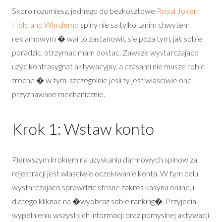
Skoro rozumiesz, jednego do bezkosztowe
Royal Joker
Hold and Win demo
spiny nie sa tylko tanim chwytem
reklamowym � warto zastanowic sie poza tym, jak sobie
poradzic, otrzymac mam dostac. Zawsze wystarczajaco
uzyc kontrasygnat aktywacyjny, a czasami nie musze robic
troche � w tym. szczegolnie jesli ty jest wlasciwie one
przyznawane mechanicznie.
Krok 1: Wstaw konto
Pierwszym krokiem na uzyskaniu darmowych spinow za
rejestracji jest wlasciwie oczekiwanie konta. W tym celu
wystarczajaco sprawdzic strone zakres kasyna online, i
dlatego kliknac na �wyobraz sobie ranking�. Przyjecia
wypelnieniu wszystkich informacji oraz pomyslnej aktywacji