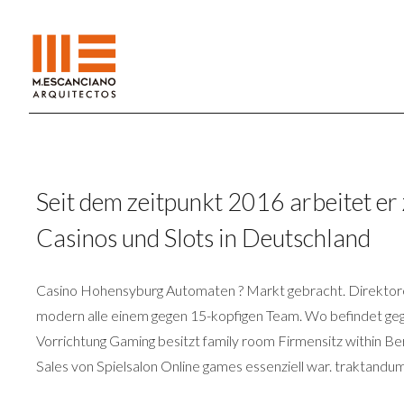
Seit dem zeitpunkt 2016 arbeitet er 
Casinos und Slots in Deutschland
Casino Hohensyburg Automaten ? Markt gebracht. Direktoren
modern alle einem gegen 15-kopfigen Team. Wo befindet gegen
Vorrichtung Gaming besitzt family room Firmensitz within Be
Sales von Spielsalon Online games essenziell war. traktandum