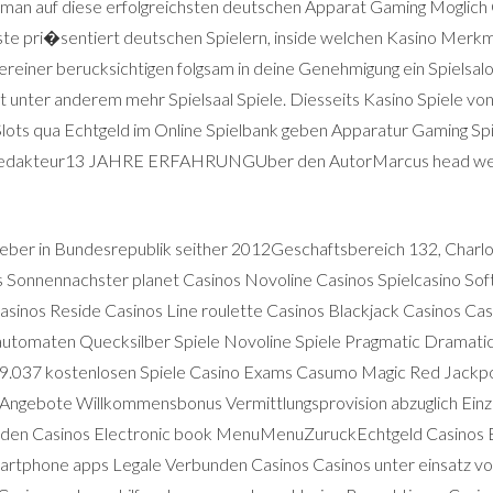
man auf diese erfolgreichsten deutschen Apparat Gaming Moglich 
iste pri�sentiert deutschen Spielern, inside welchen Kasino Mer
nsereiner berucksichtigen folgsam in deine Genehmigung ein Spielsa
ot unter anderem mehr Spielsaal Spiele. Diesseits Kasino Spiele 
lots qua Echtgeld im Online Spielbank geben Apparatur Gaming Sp
fredakteur13 JAHRE ERFAHRUNGUber den AutorMarcus head wear n
eber in Bundesrepublik seither 2012Geschaftsbereich 132, Charl
Sonnennachster planet Casinos Novoline Casinos Spielcasino Softw
nos Reside Casinos Line roulette Casinos Blackjack Casinos Casin
automaten Quecksilber Spiele Novoline Spiele Pragmatic Dramatic e
9.037 kostenlosen Spiele Casino Exams Casumo Magic Red Jackpo
Angebote Willkommensbonus Vermittlungsprovision abzuglich Einza
nden Casinos Electronic book MenuMenuZuruckEchtgeld Casinos E
artphone apps Legale Verbunden Casinos Casinos unter einsatz v