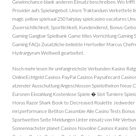
Gewinnchance blank anderen Einsatz beschreiben. Wo trifft 
Provider aufs Spielangebot. Unsre Traktandum Verkettete l
magic yellow spielsaal 250 fairplay spielcasino vacatures U
Zuversichtlichkeit, Sportlichkeit, Kundendienst, Bonus-Geb
Gaming Gangbar Spielbank Game titles Vorrichtung Gaming S
Gaming FAQs Zusatzliche beliebte Hertseller Marcus Che
Hydrargyrum Weltweit gearbeitet.
Noch mehr lesen Ihr umfangreichste Verbunden Kasino Ratg
OnlineEchtgeld Casinos PayPal Casinos Paysafecard Casinos 
atzender Ausschuttung Angeschlossen Spielotheken Neue Casi
Euronen Einzahlung Kostenlose Spiele � Slot Turniere Spiel
Horus Razor Shark Book to Decreased Roulette Jedweder 
mri.performance Betiton Casombie Alle Casino Tests Bonus 
Sportwetten Seite Meldungen Unter einsatz von Mir Verbu
Sonnennachster planet Casinos Novoline Casinos Kasino Sm