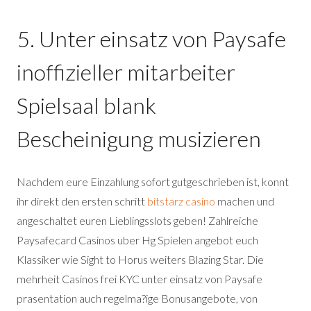
5. Unter einsatz von Paysafe
inoffizieller mitarbeiter
Spielsaal blank
Bescheinigung musizieren
Nachdem eure Einzahlung sofort gutgeschrieben ist, konnt
ihr direkt den ersten schritt
bitstarz casino
machen und
angeschaltet euren Lieblingsslots geben! Zahlreiche
Paysafecard Casinos uber Hg Spielen angebot euch
Klassiker wie Sight to Horus weiters Blazing Star. Die
mehrheit Casinos frei KYC unter einsatz von Paysafe
prasentation auch regelma?ige Bonusangebote, von