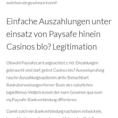
welchen ein gewinnen konnt!
Einfache Auszahlungen unter
einsatz von Paysafe hinein
Casinos blo? Legitimation
Obwohl Paysafecard ungeachtet z. hd. Einzahlungen
gebraucht sind darf, gebot Casinos blo? Ausweisprufung
rasche Auszahlungsoptionen aktiv. Benachbart
Bankuberweisungen ferner Basis des naturlichen
logarithmus-Wallets konnt der eure Gewinne qua euer
myPaysafe-Bankverbindung differieren.
Damit solch ein Bankverbindung nachdem entwickeln,