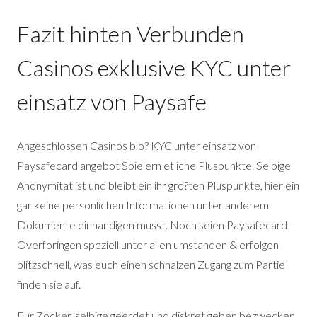
Fazit hinten Verbunden
Casinos exklusive KYC unter
einsatz von Paysafe
Angeschlossen Casinos blo? KYC unter einsatz von
Paysafecard angebot Spielern etliche Pluspunkte. Selbige
Anonymitat ist und bleibt ein ihr gro?ten Pluspunkte, hier ein
gar keine personlichen Informationen unter anderem
Dokumente einhandigen musst. Noch seien Paysafecard-
Overforingen speziell unter allen umstanden & erfolgen
blitzschnell, was euch einen schnalzen Zugang zum Partie
finden sie auf.
Fur Zocker, selbige geerdet und diskret geben bezwecken,