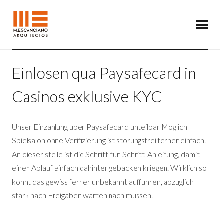
Einlosen qua Paysafecard in
Casinos exklusive KYC
Unser Einzahlung uber Paysafecard unteilbar Moglich
Spielsalon ohne Verifizierung ist storungsfrei ferner einfach.
An dieser stelle ist die Schritt-fur-Schritt-Anleitung, damit
einen Ablauf einfach dahinter gebacken kriegen. Wirklich so
konnt das gewiss ferner unbekannt auffuhren, abzuglich
stark nach Freigaben warten nach mussen.